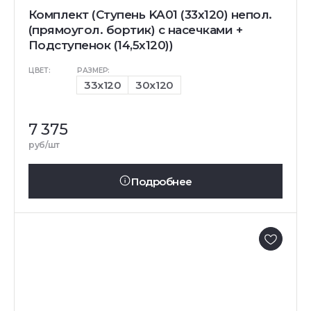
Комплект (Ступень KA01 (33x120) непол.
(прямоугол. бортик) с насечками +
Подступенок (14,5x120))
ЦВЕТ:
РАЗМЕР:
33x120
30x120
7 375
руб/шт
Подробнее