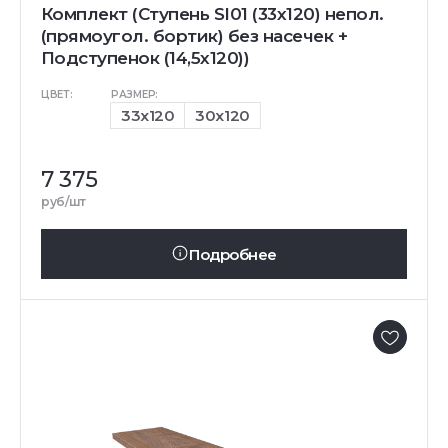
Комплект (Ступень SI01 (33x120) непол.
(прямоугол. бортик) без насечек +
Подступенок (14,5x120))
ЦВЕТ:
РАЗМЕР:
33x120
30x120
7 375
руб/шт
Подробнее