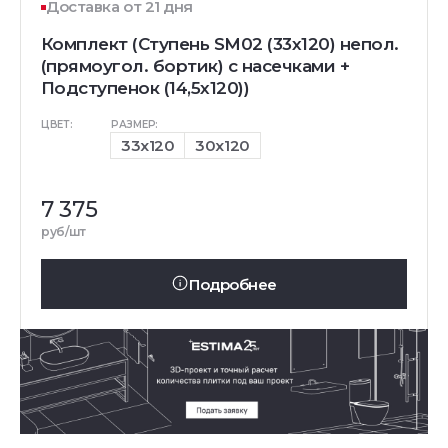
Доставка от 21 дня
Комплект (Ступень SM02 (33x120) непол.
(прямоугол. бортик) с насечками +
Подступенок (14,5x120))
ЦВЕТ:
РАЗМЕР:
33x120
30x120
7 375
руб/шт
Подробнее