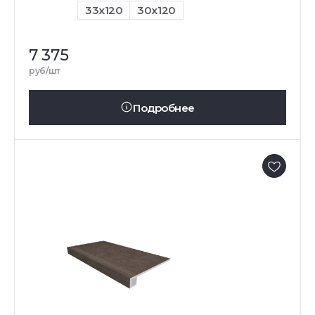
33x120
30x120
7 375
руб/шт
Подробнее