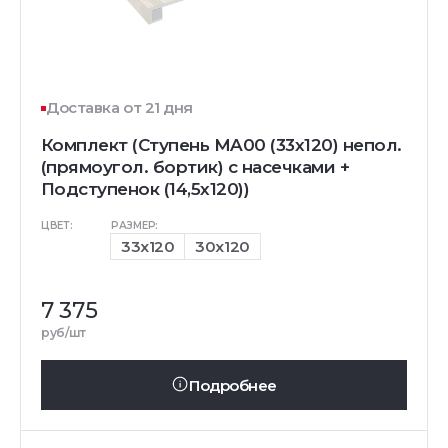
Доставка от 21 дня
Комплект (Ступень MA00 (33x120) непол.
(прямоугол. бортик) с насечками +
Подступенок (14,5x120))
ЦВЕТ:
РАЗМЕР:
33x120
30x120
7 375
руб/шт
Подробнее