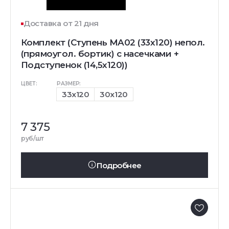
Доставка от 21 дня
Комплект (Ступень MA02 (33x120) непол.
(прямоугол. бортик) с насечками +
Подступенок (14,5x120))
ЦВЕТ:
РАЗМЕР:
33x120
30x120
7 375
руб/шт
Подробнее