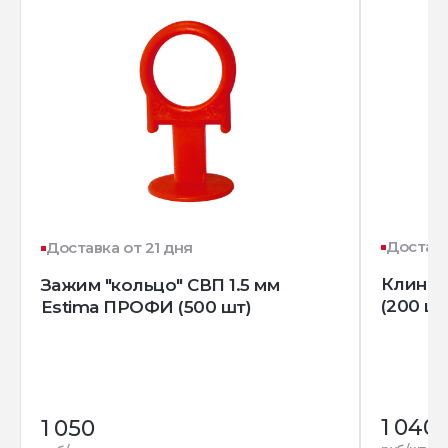
Доставк
Доставка от 21 дня
Клин д
Зажим "кольцо" СВП 1.5 мм
(200 шт
Estima ПРОФИ (500 шт)
1 040
1 050