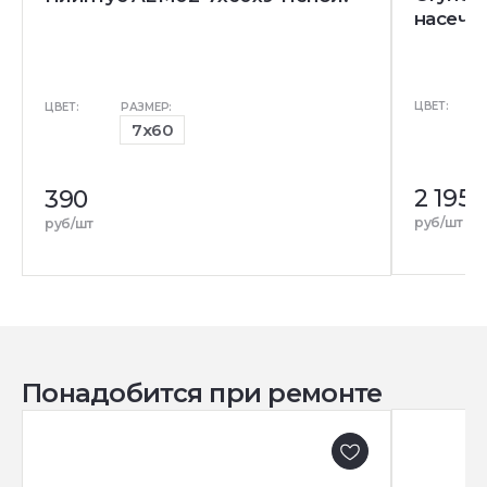
насечк
ЦВЕТ:
ЦВЕТ:
РАЗМЕР:
7x60
2 195
390
руб/шт
руб/шт
Понадобится при ремонте