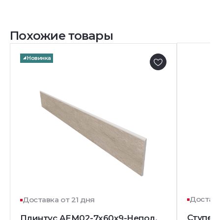
Похожие товары
Новинка
Доставк
Доставка от 21 дня
Ступень
Плинтус AEM02-7x60x9-Непол.