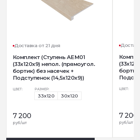
Доставк
Доставка от 21 дня
Компле
Комплект (Ступень AEM01
(33x120
(33x120x9) непол. (прямоугол.
бортик)
бортик) без насечек +
Подступ
Подступенок (14,5x120x9))
ЦВЕТ:
ЦВЕТ:
РАЗМЕР:
33x120
30x120
7 200
7 200
руб/шт
руб/шт