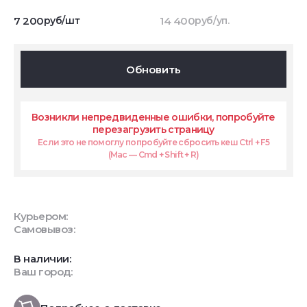
7 200
руб/шт
14 400
руб/уп.
Обновить
Возникли непредвиденные ошибки, попробуйте
перезагрузить страницу
Если это не помоглу попробуйте сбросить кеш Ctrl + F5
(Mac — Cmd + Shift + R)
Курьером:
Самовывоз:
В наличии:
Ваш город: