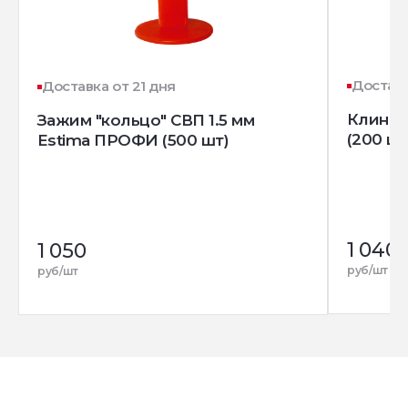
Доставк
Доставка от 21 дня
Клин д
Зажим "кольцо" СВП 1.5 мм
(200 шт
Estima ПРОФИ (500 шт)
1 040
1 050
руб/шт
руб/шт