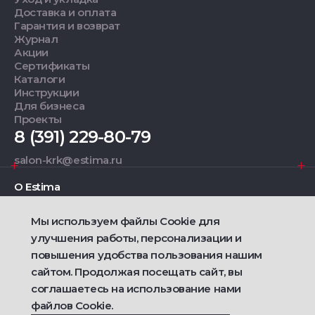
Доставка и оплата
Гарантия и возврат
Журнал
Акции
Сертификаты
Каталоги
Инструкции
Для бизнеса
Проекты
8 (391) 229-80-79
salon-krk@estima.ru
О Estima
Мы используем файлы Cookie для
Дизайнерам
улучшения работы, персонализации и
повышения удобства пользования нашим
Фирменные салоны
сайтом. Продолжая посещать сайт, вы
соглашаетесь на использование нами
2021 — 2026 © Estima
файлов Cookie.
Политика конфиденциальности