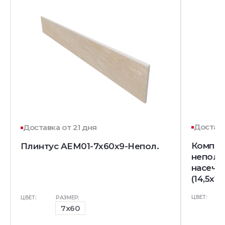
Доставк
Доставка от 21 дня
Комплек
Плинтус AEM01-7x60x9-Непол.
непол. 
насечк
(14,5x12
ЦВЕТ:
ЦВЕТ:
РАЗМЕР:
7x60