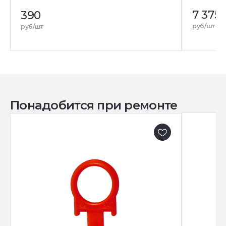
7 375
390
руб/шт
руб/шт
Понадобится при ремонте