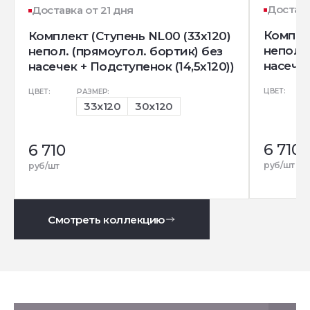
Доставк
Доставка от 21 дня
Комплек
Комплект (Ступень NL00 (33x120)
непол. 
непол. (прямоугол. бортик) без
насечек
насечек + Подступенок (14,5x120))
ЦВЕТ:
ЦВЕТ:
РАЗМЕР:
33x120
30x120
6 710
6 710
руб/шт
руб/шт
Смотреть коллекцию