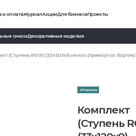
 и оплата
Журнал
Акции
Для бизнеса
Проекты
ьные смеси
Декоративные изделия
кт (Ступень RO00 (33x120x9) непол. (прямоугол. бортик) 
Новинка
Комплект
(Ступень 