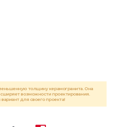
меньшенную толщину керамогранита. Она
асширяет возможности проектирования.
вариант для своего проекта!