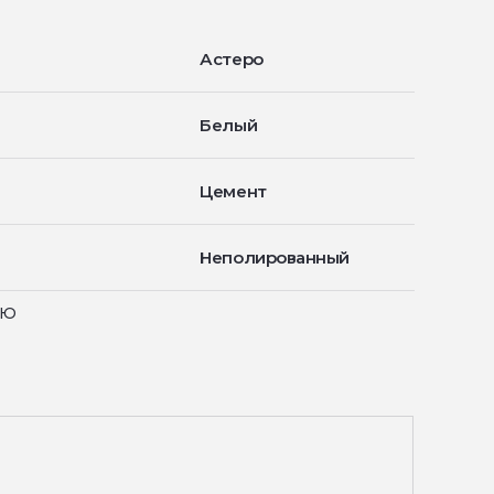
Астеро
Белый
Цемент
Неполированный
ью