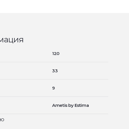
мация
120
33
9
Ametis by Estima
ью