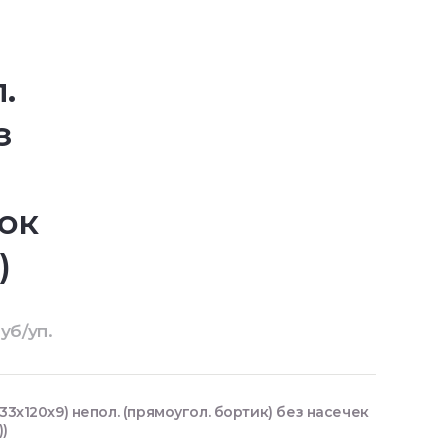
.
з
ок
)
уб/уп.
33x120x9) непол. (прямоугол. бортик) без насечек
))