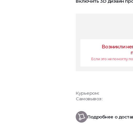
Включить 3D дизайн про
Возникли не
Если это не помоглу поп
Курьером:
Самовывоз:
Подробнее о доста