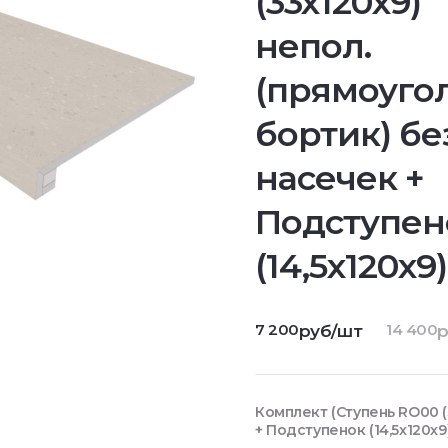
(33x120x9)
непол.
(прямоугол
бортик) бе
насечек +
Подступен
(14,5x120x9)
7 200
14 400
руб/шт
р
Комплект (Ступень RO00 (
+ Подступенок (14,5x120x9