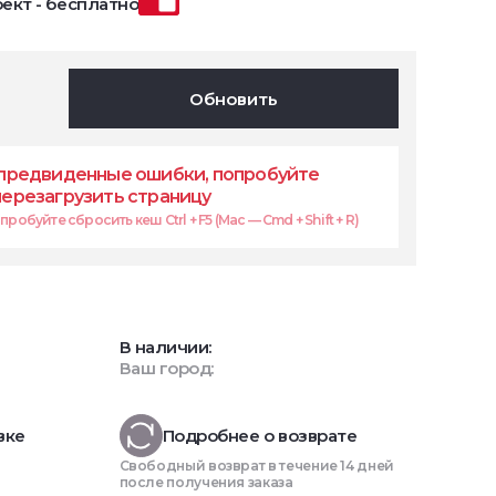
ект - бесплатно
Обновить
предвиденные ошибки, попробуйте
перезагрузить страницу
робуйте сбросить кеш Ctrl + F5 (Mac — Cmd + Shift + R)
В наличии:
Ваш город:
вке
Подробнее о возврате
Свободный возврат в течение 14 дней
после получения заказа