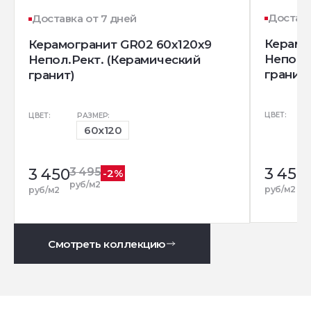
Доставк
Доставка от 7 дней
Керамо
Керамогранит GR02 60x120x9
Непол.
Непол.Рект. (Керамический
гранит)
гранит)
ЦВЕТ:
ЦВЕТ:
РАЗМЕР:
60x120
3 450
3 450
3 495
-2%
р
руб/м2
руб/м2
руб/м2
Смотреть коллекцию