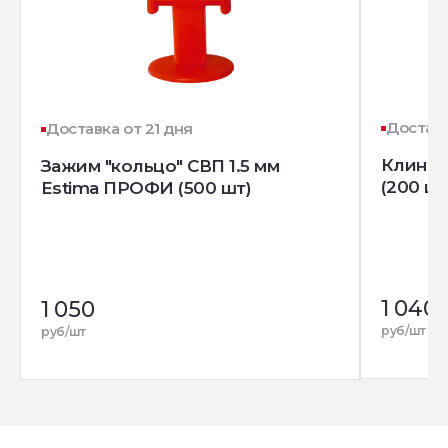
Доставк
Доставка от 21 дня
Клин д
Зажим "кольцо" СВП 1.5 мм
(200 шт
Estima ПРОФИ (500 шт)
1 040
1 050
руб/шт
руб/шт