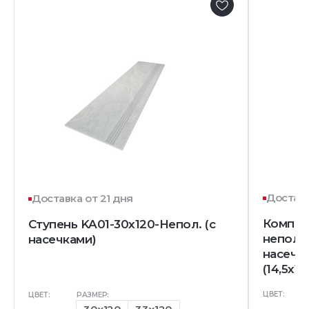
Доставк
Доставка от 21 дня
Комплек
Ступень KA01-30x120-Непол. (с
непол. 
насечками)
насечк
(14,5x12
ЦВЕТ:
ЦВЕТ:
РАЗМЕР: