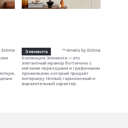
 Estima
™Ametis by Estima
Элемента
Габбро
плая
Коллекция Элемента — это
Коллекци
м
элегантный мрамор боттичино с
с глубок
мягкими переходами и графичными
камня, п
уютную,
прожилками, который придаёт
естестве
щение
интерьеру тёплый, гармоничный и
выразительный характер.