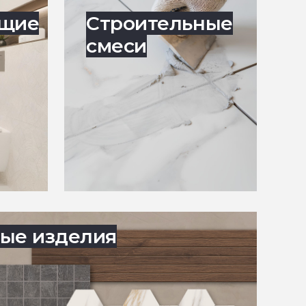
ющие
Строительные
смеси
ые изделия