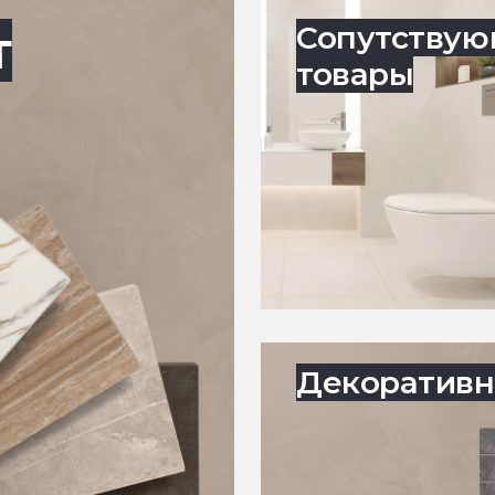
т
Сопутству
товары
Декоративн