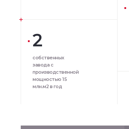
2
собственных
завода с
производственной
мощностью 15
млн.м2 в год