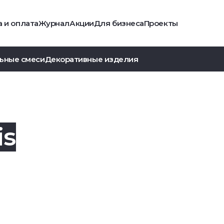
 и оплата
Журнал
Акции
Для бизнеса
Проекты
ьные смеси
Декоративные изделия
is