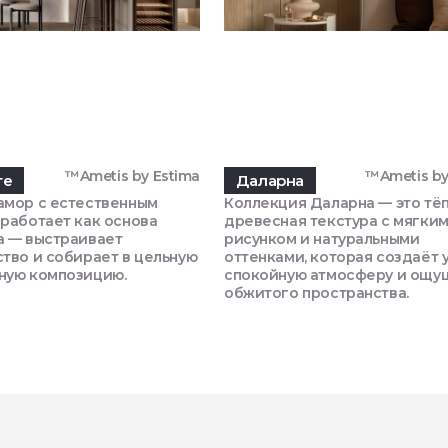
™Ametis by Estima
™Ametis by
те
Даларна
амор с естественным
Коллекция Даларна — это тё
работает как основа
древесная текстура с мягки
а — выстраивает
рисунком и натуральными
тво и собирает в цельную
оттенками, которая создаёт 
ную композицию.
спокойную атмосферу и ощу
обжитого пространства.