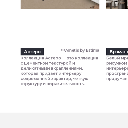
™Ametis by Estima
Астеро
Браман
Коллекция Астеро — это коллекция
Белый мр
с цементной текстурой и
рисунком 
деликатными вкраплениями,
интерьер
которая придаёт интерьеру
пространс
современный характер, чёткую
продуман
структуру и выразительность.