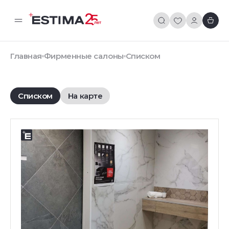
Главная
Фирменные салоны
Списком
Списком
На карте
Фирменный салон
АДРЕС:
660077, Красноярск, улица Батурина, 40а, (1 этаж)
ТЕЛЕФОН:
8 (391) 229-80-79
E-MAIL:
salon-krk@estima.ru
РЕЖИМ РАБОТЫ:
Пн-Пт: c 10.00 до 20.00Сб-Вс: с 10.00 до 16.00