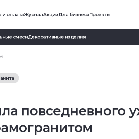
 и оплата
Журнал
Акции
Для бизнеса
Проекты
ьные смеси
Декоративные изделия
м
ранита
ла повседневного у
рамогранитом