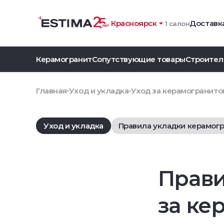
Красноярск
Доставка
1 салон
Керамогранит
Сопутствующие товары
Строител
Главная
Уход и укладка
Уход за керамогранито
Уход и укладка
Правила укладки керамог
Прави
за ке