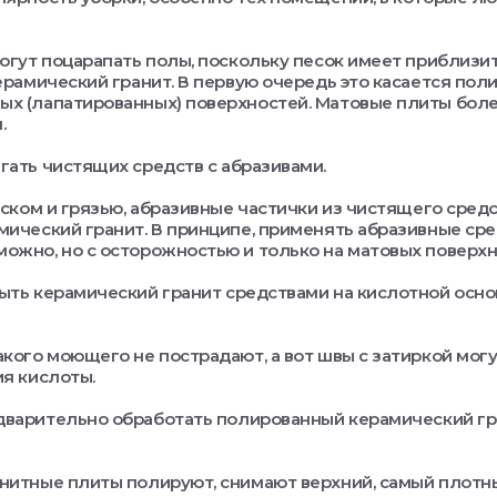
могут поцарапать полы, поскольку песок имеет приблизи
керамический гранит. В первую очередь это касается пол
х (лапатированных) поверхностей. Матовые плиты боле
.
гать чистящих средств с абразивами.
песком и грязью, абразивные частички из чистящего сред
мический гранит. В принципе, применять абразивные сре
ожно, но с осторожностью и только на матовых поверхн
ыть керамический гранит средствами на кислотной основ
акого моющего не пострадают, а вот швы с затиркой мог
ия кислоты.
дварительно обработать полированный керамический г
нитные плиты полируют, снимают верхний, самый плотн