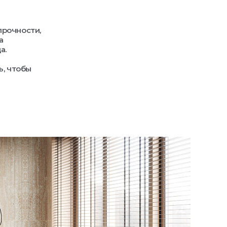
прочности,
а
а.
ь, чтобы