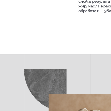
слой, в результ
жир, масла, кра
обработать – уб