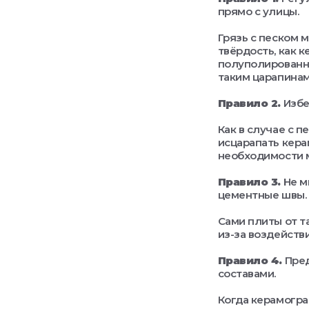
прямо с улицы.
Грязь с песком 
твёрдость, как 
полуполированны
таким царапинам
Правило 2.
Избе
Как в случае с 
исцарапать кера
необходимости м
Правило 3.
Не м
цементные швы.
Сами плиты от т
из-за воздейств
Правило 4.
Пре
составами.
Когда керамогра