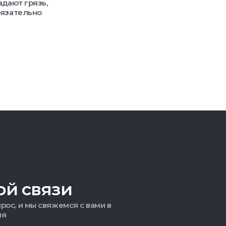
адают грязь,
бязательно
ой связи
рос, и мы свяжемся с вами в
мя