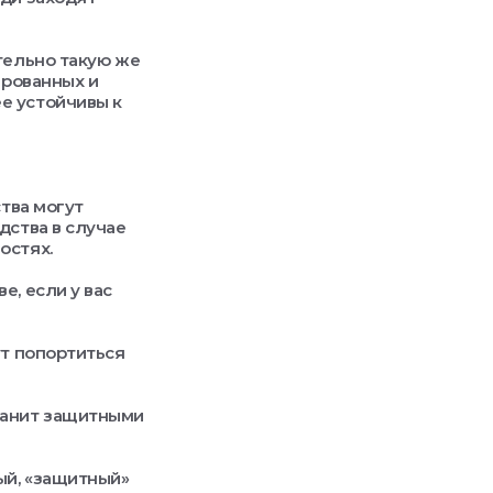
тельно такую же
ированных и
е устойчивы к
ства могут
дства в случае
остях.
е, если у вас
ут попортиться
ранит защитными
ый, «защитный»