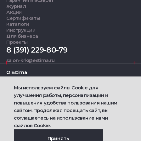
Гарантия и возврат
Журнал
Акции
Сертификаты
Каталоги
Инструкции
Для бизнеса
Проекты
8 (391) 229-80-79
salon-krk@estima.ru
О Estima
Мы используем файлы Cookie для
Дизайнерам
улучшения работы, персонализации и
повышения удобства пользования нашим
Фирменные салоны
сайтом. Продолжая посещать сайт, вы
соглашаетесь на использование нами
2021 — 2026 © Estima
файлов Cookie.
Политика конфиденциальности
Договор публичной оферты о продаже товаров
Сделано
Ametist IT
Принять