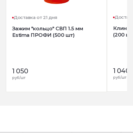
Доставк
Доставка от 21 дня
Клин д
Зажим "кольцо" СВП 1.5 мм
(200 шт
Estima ПРОФИ (500 шт)
1 040
1 050
руб/шт
руб/шт