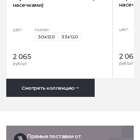
насечк
насечками)
ЦВЕТ:
ЦВЕТ:
РАЗМЕР:
30x120
33x120
2 065
2 065
руб/шт
руб/шт
Смотреть коллекцию
Прямые поставки от