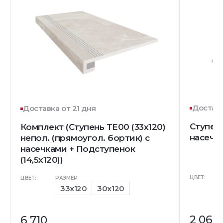
Доставк
Доставка от 21 дня
Ступень
Комплект (Ступень TE00 (33x120)
насечк
непол. (прямоугол. бортик) с
насечками + Подступенок
(14,5x120))
ЦВЕТ:
ЦВЕТ:
РАЗМЕР:
33x120
30x120
2 065
6 710