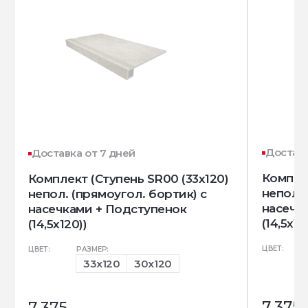
Доставк
Доставка от 7 дней
Комплек
Комплект (Ступень SR00 (33x120)
непол. 
непол. (прямоугол. бортик) с
насечк
насечками + Подступенок
(14,5x12
(14,5x120))
ЦВЕТ:
ЦВЕТ:
РАЗМЕР:
33x120
30x120
7 375
7 375