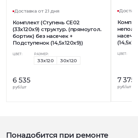
Доставк
Доставка от 21 дня
Комплек
Комплект (Ступень CE02
непол. 
(33x120x9) структур. (прямоугол.
насечк
бортик) без насечек +
(14,5x12
Подступенок (14,5x120х9))
ЦВЕТ:
ЦВЕТ:
РАЗМЕР:
33x120
30x120
7 375
6 535
руб/шт
руб/шт
Понадобится при ремонте