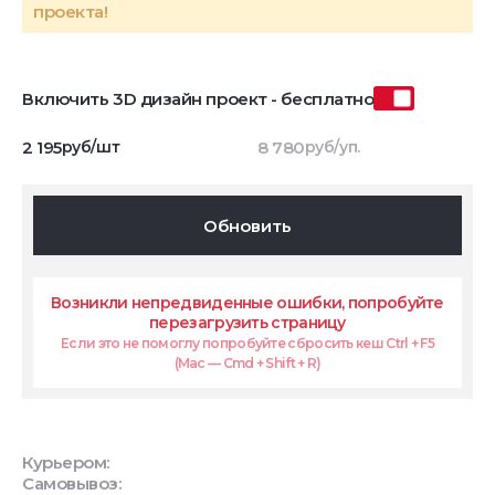
проекта!
Включить 3D дизайн проект - бесплатно
2 195
руб/шт
8 780
руб/уп.
Обновить
Возникли непредвиденные ошибки, попробуйте
перезагрузить страницу
Если это не помоглу попробуйте сбросить кеш Ctrl + F5
(Mac — Cmd + Shift + R)
Курьером:
Самовывоз: