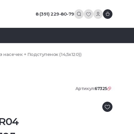
8 (391) 229-80-79
 насечек + Подступенок (14,5x120))
Артикул:
67325
BR04