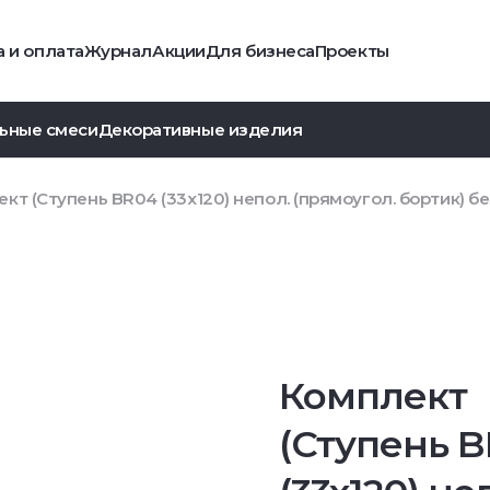
 и оплата
Журнал
Акции
Для бизнеса
Проекты
ьные смеси
Декоративные изделия
кт (Ступень BR04 (33x120) непол. (прямоугол. бортик) без
Комплект
(Ступень 