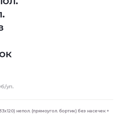
пол.
.
з
ок
уб/уп.
3x120) непол. (прямоугол. бортик) без насечек +