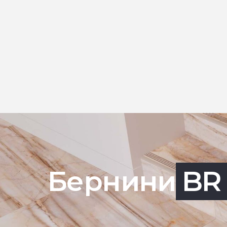
Бернини
BR