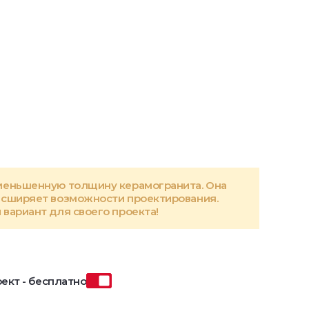
меньшенную толщину керамогранита. Она
асширяет возможности проектирования.
вариант для своего проекта!
ект - бесплатно