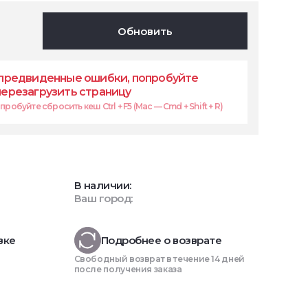
Обновить
предвиденные ошибки, попробуйте
перезагрузить страницу
робуйте сбросить кеш Ctrl + F5 (Mac — Cmd + Shift + R)
В наличии:
Ваш город:
вке
Подробнее о возврате
Свободный возврат в течение 14 дней
после получения заказа