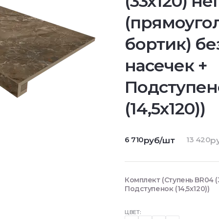
(33x120) не
(прямоугол
бортик) бе
насечек +
Подступен
(14,5x120))
6 710
13 420
руб/шт
р
Комплект (Ступень BR04 (3
Подступенок (14,5x120))
ЦВЕТ: