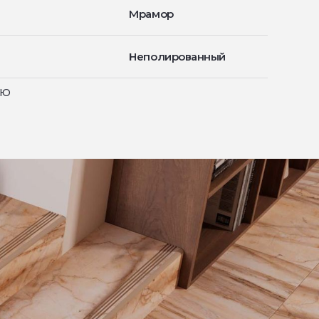
Мрамор
Неполированный
ью