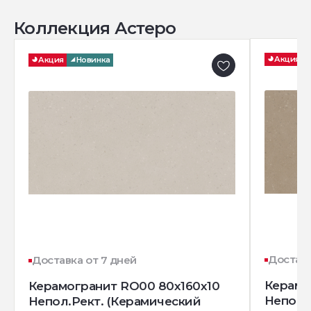
Коллекция Астеро
Акция
Акция
Новинка
Доставк
Доставка от 7 дней
Керамо
Керамогранит RO00 80x160x10
Непол.
Непол.Рект. (Керамический