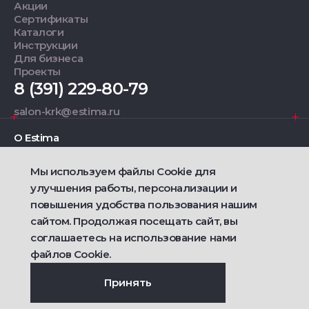
Акции
Сертификаты
Каталоги
Инструкции
Для бизнеса
Проекты
8 (391) 229-80-79
salon-krk@estima.ru
О Estima
Мы используем файлы Cookie для
Дизайнерам
улучшения работы, персонализации и
повышения удобства пользования нашим
Фирменные салоны
сайтом. Продолжая посещать сайт, вы
соглашаетесь на использование нами
2021 — 2026 © Estima
Политика конфиденциальности
файлов Cookie.
Договор публичной оферты о продаже товаров
Сделано
Ametist IT
Принять
Дизайн
Riverstart