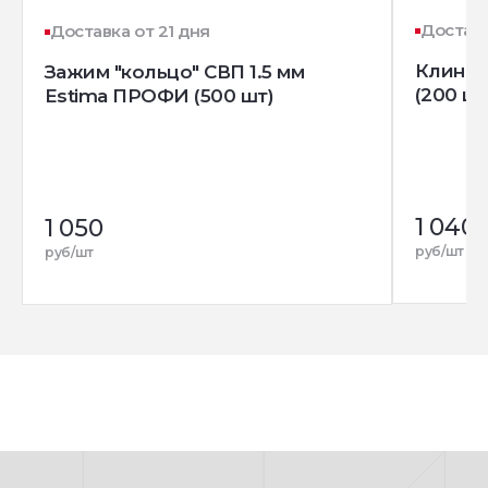
Доставк
Доставка от 21 дня
Клин д
Зажим "кольцо" СВП 1.5 мм
(200 шт
Estima ПРОФИ (500 шт)
1 040
1 050
руб/шт
руб/шт