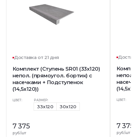
Доставк
Доставка от 21 дня
Комплек
Комплект (Ступень SR01 (33x120)
непол. 
непол. (прямоугол. бортик) с
насечк
насечками + Подступенок
(14,5x12
(14,5x120))
ЦВЕТ:
ЦВЕТ:
РАЗМЕР:
33x120
30x120
7 375
7 375
руб/шт
руб/шт