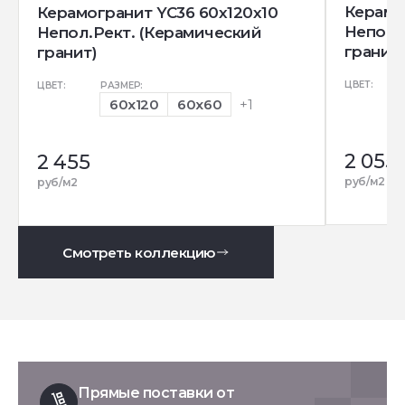
Керамо
Керамогранит YC36 60x120x10
Непол.
Непол.Рект. (Керамический
гранит)
гранит)
ЦВЕТ:
ЦВЕТ:
РАЗМЕР:
60x120
60x60
+1
2 055
2 455
руб/м2
руб/м2
Смотреть коллекцию
Прямые поставки от