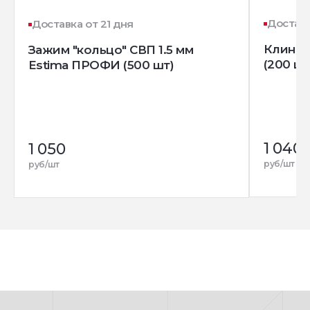
Доставк
Доставка от 21 дня
Клин д
Зажим "кольцо" СВП 1.5 мм
(200 шт
Estima ПРОФИ (500 шт)
1 040
1 050
руб/шт
руб/шт