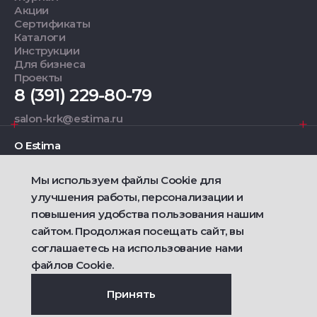
Акции
Сертификаты
Каталоги
Инструкции
Для бизнеса
Проекты
8 (391) 229-80-79
salon-krk@estima.ru
О Estima
Мы используем файлы Cookie для
Дизайнерам
улучшения работы, персонализации и
повышения удобства пользования нашим
Фирменные салоны
сайтом. Продолжая посещать сайт, вы
соглашаетесь на использование нами
2021 — 2026 © Estima
Политика конфиденциальности
файлов Cookie.
Договор публичной оферты о продаже товаров
Сделано
Ametist IT
Принять
Дизайн
Riverstart