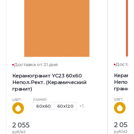
Доставк
Доставка от 21 дня
Керамо
Керамогранит YC23 60x60
Непол.
Непол.Рект. (Керамический
гранит)
гранит)
ЦВЕТ:
ЦВЕТ:
РАЗМЕР:
60x60
60x120
+1
2 055
2 055
руб/м2
руб/м2