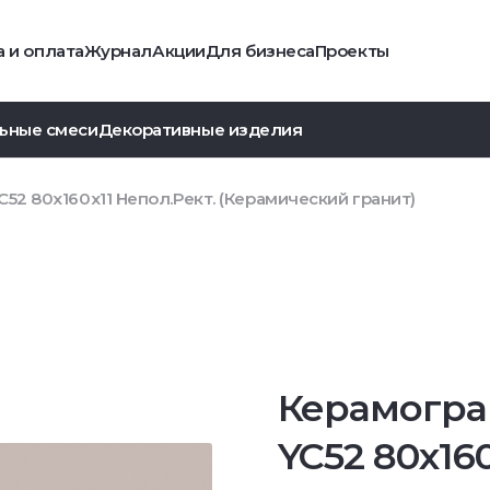
 и оплата
Журнал
Акции
Для бизнеса
Проекты
ьные смеси
Декоративные изделия
52 80x160x11 Непол.Рект. (Керамический гранит)
Керамогра
YC52 80x160