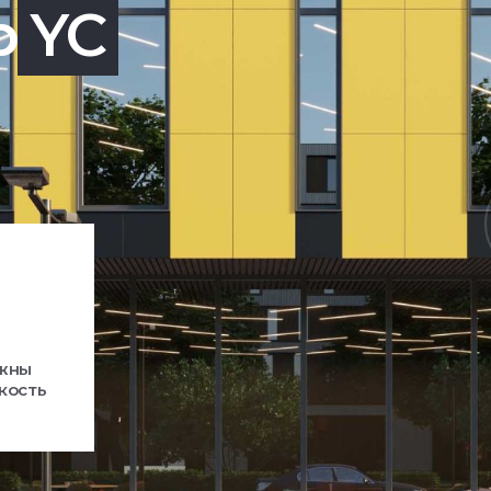
р
YC
ажны
кость