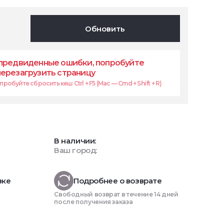
Обновить
предвиденные ошибки, попробуйте
перезагрузить страницу
робуйте сбросить кеш Ctrl + F5 (Mac — Cmd + Shift + R)
В наличии:
Ваш город:
вке
Подробнее о возврате
Свободный возврат в течение 14 дней
после получения заказа