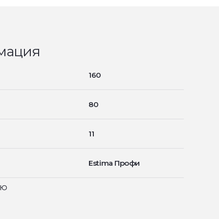
мация
160
80
11
Estima Профи
ью