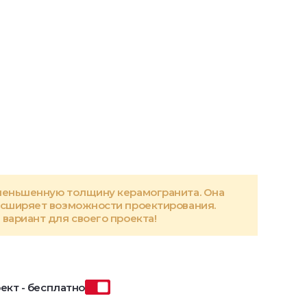
меньшенную толщину керамогранита. Она
асширяет возможности проектирования.
вариант для своего проекта!
ект - бесплатно