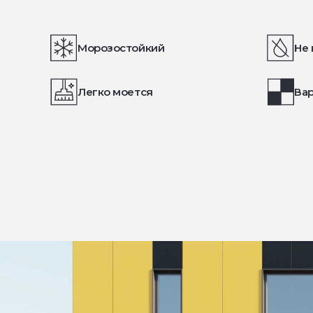
Морозостойкий
Не 
Легко моется
Вар