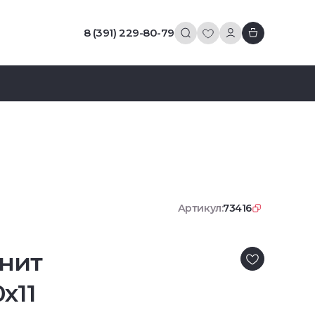
8 (391) 229-80-79
Артикул:
73416
нит
x11