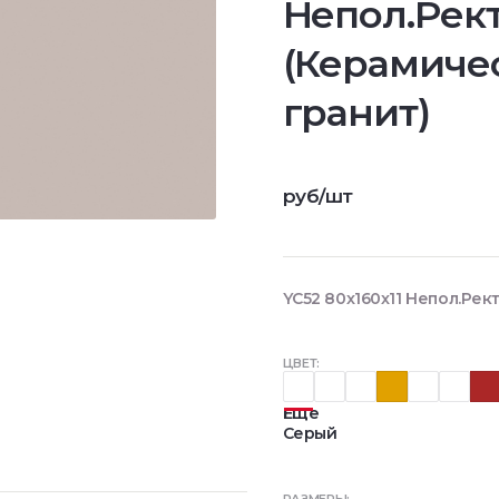
Непол.Рект
(Керамиче
гранит)
руб/шт
YC52 80x160x11 Непол.Рек
ЦВЕТ:
Еще
Серый