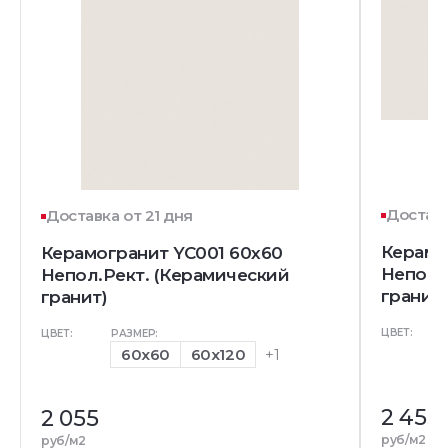
Доставк
Доставка от 21 дня
Керамо
Керамогранит YC001 60x60
Непол.
Непол.Рект. (Керамический
гранит)
гранит)
ЦВЕТ:
ЦВЕТ:
РАЗМЕР:
60x60
60x120
+1
2 455
2 055
руб/м2
руб/м2