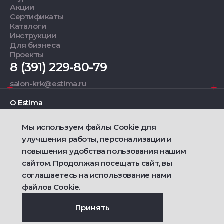
Акции
Сертификаты
Каталоги
Инструкции
Для бизнеса
Проекты
8 (391) 229-80-79
salon-krk@estima.ru
О Estima
Мы используем файлы Cookie для
Дизайнерам
улучшения работы, персонализации и
повышения удобства пользования нашим
Фирменные салоны
сайтом. Продолжая посещать сайт, вы
соглашаетесь на использование нами
2021 — 2026 © Estima
Политика конфиденциальности
файлов Cookie.
Договор публичной оферты о продаже товаров
Сделано
Ametist IT
Принять
Дизайн
Riverstart