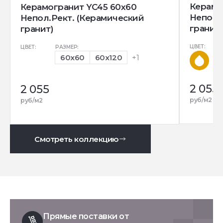
Керамо
Керамогранит YC45 60x60
Непол.
Непол.Рект. (Керамический
гранит)
гранит)
ЦВЕТ:
ЦВЕТ:
РАЗМЕР:
60x60
60x120
+1
2 055
2 055
руб/м2
руб/м2
Смотреть коллекцию
Прямые поставки от