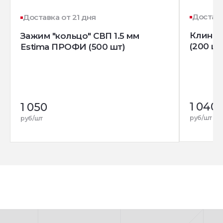
Доставк
Доставка от 21 дня
Клин д
Зажим "кольцо" СВП 1.5 мм
(200 шт
Estima ПРОФИ (500 шт)
1 040
1 050
руб/шт
руб/шт