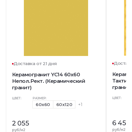
Доставк
Доставка от 21 дня
Керамо
Керамогранит YC14 60x60
Тактил
Непол.Рект. (Керамический
гранит
гранит)
ЦВЕТ:
ЦВЕТ:
РАЗМЕР:
60x60
60x120
+1
6 455
2 055
руб/м2
руб/м2