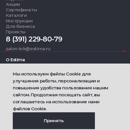
Акции
Сертификаты
Каталоги
Инструкции
Для бизнеса
Проекты
8 (391) 229-80-79
salon-krk@estima.ru
О Estima
Мы используем файлы Cookie для
Дизайнерам
улучшения работы, персонализации и
повышения удобства пользования нашим
Фирменные салоны
сайтом. Продолжая посещать сайт, вы
соглашаетесь на использование нами
2021 — 2026 © Estima
Политика конфиденциальности
файлов Cookie.
Договор публичной оферты о продаже товаров
Сделано
Ametist IT
Принять
Дизайн
Riverstart