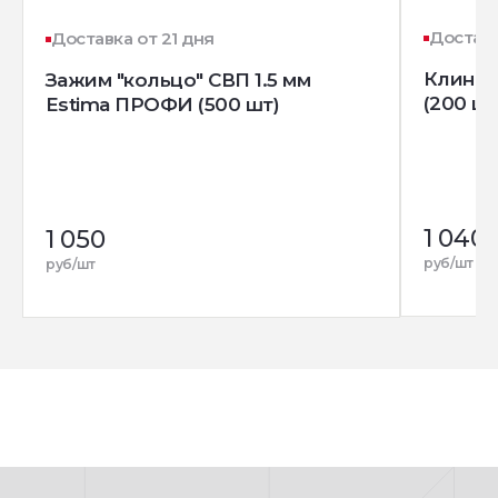
Доставк
Доставка от 21 дня
Клин д
Зажим "кольцо" СВП 1.5 мм
(200 шт
Estima ПРОФИ (500 шт)
1 040
1 050
руб/шт
руб/шт