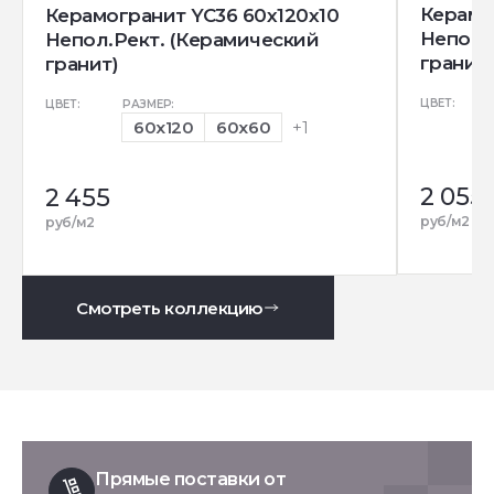
Керамо
Керамогранит YC36 60x120x10
Непол.
Непол.Рект. (Керамический
гранит)
гранит)
ЦВЕТ:
ЦВЕТ:
РАЗМЕР:
60x120
60x60
+1
2 055
2 455
руб/м2
руб/м2
Смотреть коллекцию
Прямые поставки от