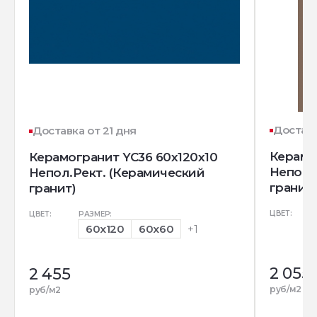
Доставк
Доставка от 21 дня
Керамо
Керамогранит YC36 60x120x10
Непол.
Непол.Рект. (Керамический
гранит)
гранит)
ЦВЕТ:
ЦВЕТ:
РАЗМЕР:
60x120
60x60
+1
2 055
2 455
руб/м2
руб/м2