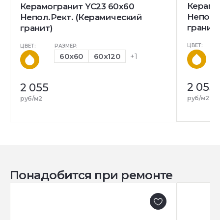
Керамо
Керамогранит YC23 60x60
Непол.
Непол.Рект. (Керамический
гранит)
гранит)
ЦВЕТ:
ЦВЕТ:
РАЗМЕР:
60x60
60x120
+1
2 055
2 055
руб/м2
руб/м2
Понадобится при ремонте