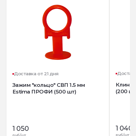
Доставк
Доставка от 21 дня
Клин д
Зажим "кольцо" СВП 1.5 мм
(200 шт
Estima ПРОФИ (500 шт)
1 040
1 050
руб/шт
руб/шт