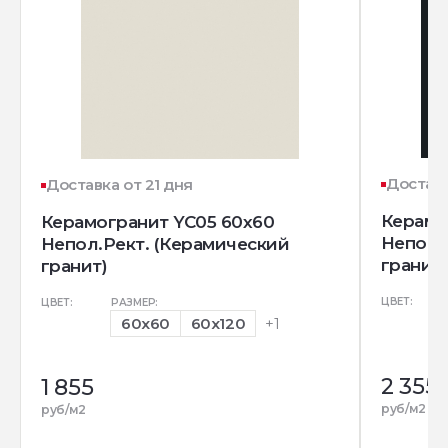
Доставк
Доставка от 21 дня
Керамо
Керамогранит YC05 60x60
Непол.
Непол.Рект. (Керамический
гранит)
гранит)
ЦВЕТ:
ЦВЕТ:
РАЗМЕР:
60x60
60x120
+1
2 355
1 855
руб/м2
руб/м2