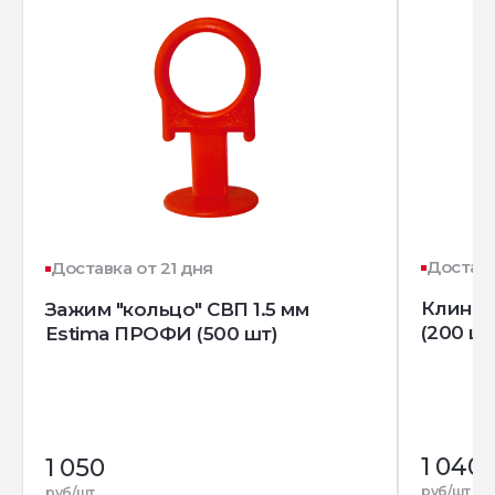
Доставк
Доставка от 21 дня
Клин д
Зажим "кольцо" СВП 1.5 мм
(200 шт
Estima ПРОФИ (500 шт)
1 040
1 050
руб/шт
руб/шт