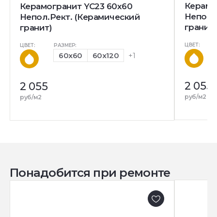
Керамо
Керамогранит YC23 60x60
Непол.
Непол.Рект. (Керамический
гранит)
гранит)
ЦВЕТ:
ЦВЕТ:
РАЗМЕР:
60x60
60x120
+1
2 055
2 055
руб/м2
руб/м2
Понадобится при ремонте