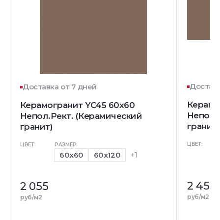
Доставк
Доставка от 7 дней
Керамо
Керамогранит YC45 60x60
Непол.
Непол.Рект. (Керамический
гранит)
гранит)
ЦВЕТ:
ЦВЕТ:
РАЗМЕР:
60x60
60x120
+1
2 455
2 055
руб/м2
руб/м2