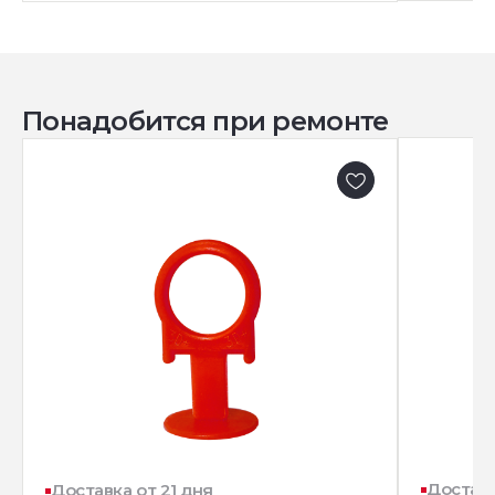
Понадобится при ремонте
Доставк
Доставка от 21 дня