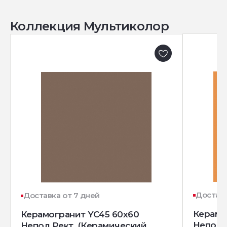
Коллекция Мультиколор
Доставк
Доставка от 7 дней
Керамо
Керамогранит YC45 60x60
Непол.
Непол.Рект. (Керамический