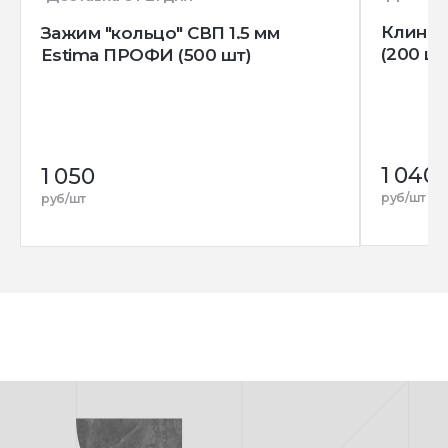
Клин д
Зажим "кольцо" СВП 1.5 мм
(200 шт
Estima ПРОФИ (500 шт)
1 040
1 050
руб/шт
руб/шт