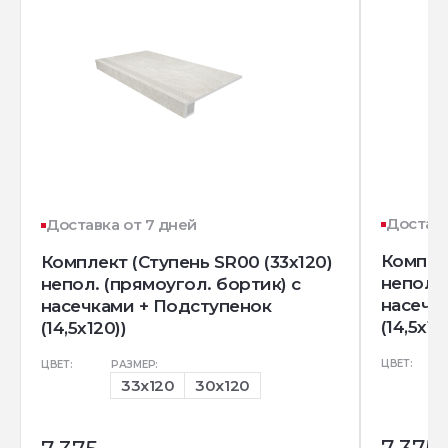
Доставк
Доставка от 7 дней
Комплек
Комплект (Ступень SR00 (33x120)
непол. 
непол. (прямоугол. бортик) с
насечк
насечками + Подступенок
(14,5x12
(14,5x120))
ЦВЕТ:
ЦВЕТ:
РАЗМЕР:
33x120
30x120