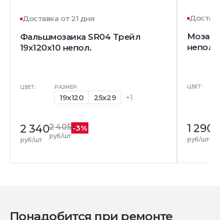
Доставк
Доставка от 21 дня
Мозаик
Фальшмозаика SR04 Трейл
непол.
19x120x10 непол.
ЦВЕТ:
ЦВЕТ:
РАЗМЕР:
19x120
25x29
+1
1 290
1
2 340
2 405
-3%
р
руб/шт
руб/шт
руб/шт
Понадобится при ремонте