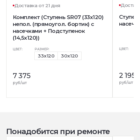
Доставк
Доставка от 21 дня
Ступень
Комплект (Ступень SR07 (33x120)
насечк
непол. (прямоугол. бортик) с
насечками + Подступенок
(14,5x120))
ЦВЕТ:
ЦВЕТ:
РАЗМЕР:
33x120
30x120
2 195
7 375
руб/шт
руб/шт
Понадобится при ремонте