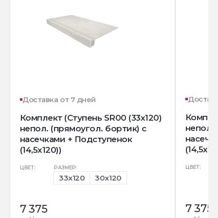
Доставк
Доставка от 7 дней
Комплек
Комплект (Ступень SR00 (33x120)
непол. 
непол. (прямоугол. бортик) с
насечк
насечками + Подступенок
(14,5x12
(14,5x120))
ЦВЕТ:
ЦВЕТ:
РАЗМЕР:
33x120
30x120
7 375
7 375