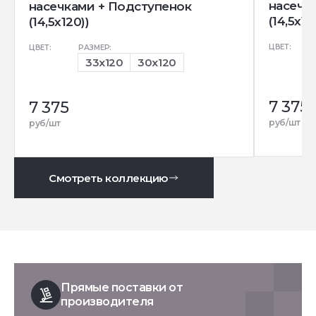
насечк
насечками + Подступенок
(14,5x12
(14,5x120))
ЦВЕТ:
ЦВЕТ:
РАЗМЕР:
33x120
30x120
7 375
7 375
руб/шт
руб/шт
Смотреть коллекцию
Прямые поставки от
производителя