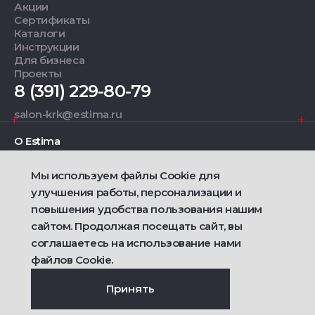
Акции
Сертификаты
Каталоги
Инструкции
Для бизнеса
Проекты
8 (391) 229-80-79
salon-krk@estima.ru
О Estima
Мы используем файлы Cookie для
Дизайнерам
улучшения работы, персонализации и
повышения удобства пользования нашим
Фирменные салоны
сайтом. Продолжая посещать сайт, вы
соглашаетесь на использование нами
2021 — 2026 © Estima
файлов Cookie.
Политика конфиденциальности
Договор публичной оферты о продаже товаров
Сделано
Ametist IT
Принять
Дизайн
Riverstart