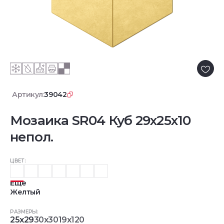
Артикул:
39042
Мозаика SR04 Куб 29x25x10
непол.
ЦВЕТ:
Еще
Желтый
РАЗМЕРЫ:
25x29
30x30
19x120