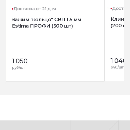
Доставк
Доставка от 21 дня
Клин д
Зажим "кольцо" СВП 1.5 мм
(200 шт
Estima ПРОФИ (500 шт)
1 040
1 050
руб/шт
руб/шт