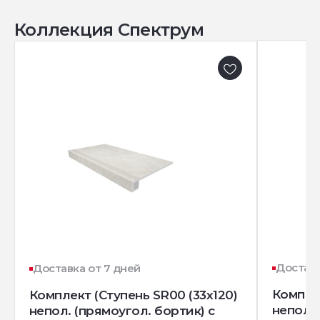
Коллекция Спектрум
Доставк
Доставка от 7 дней
Комплек
Комплект (Ступень SR00 (33x120)
непол. 
непол. (прямоугол. бортик) с