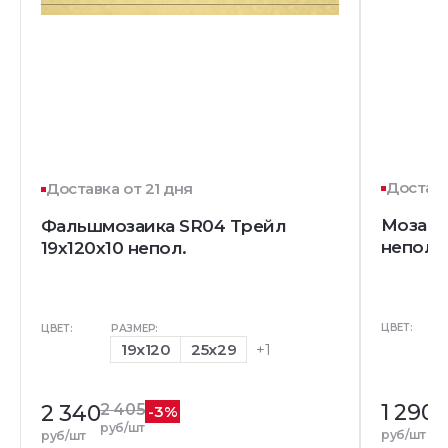
Доставк
Доставка от 21 дня
Мозаик
Фальшмозаика SR04 Трейл
непол.
19x120x10 непол.
ЦВЕТ:
ЦВЕТ:
РАЗМЕР:
19x120
25x29
+1
1 290
1
2 340
2 405
-3%
р
руб/шт
руб/шт
руб/шт