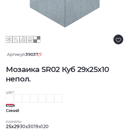
Артикул:
39037
Мозаика SR02 Куб 29x25x10
непол.
ЦВЕТ:
Еще
Синий
РАЗМЕРЫ:
25x29
30x30
19x120