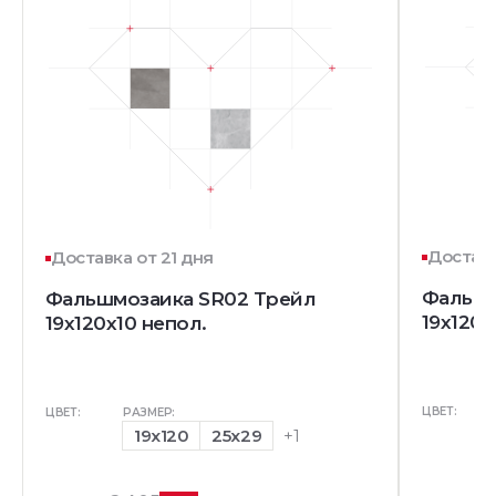
Доставк
Доставка от 21 дня
Фальшм
Фальшмозаика SR02 Трейл
19x120x
19x120x10 непол.
ЦВЕТ:
ЦВЕТ:
РАЗМЕР:
19x120
25x29
+1