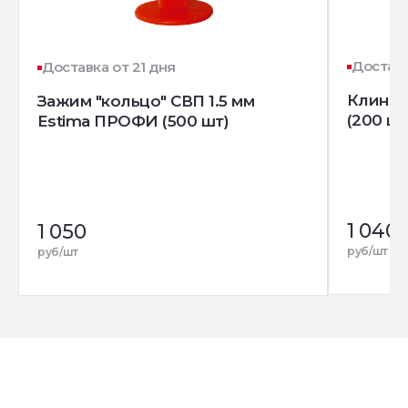
Доставк
Доставка от 21 дня
Клин д
Зажим "кольцо" СВП 1.5 мм
(200 шт
Estima ПРОФИ (500 шт)
1 040
1 050
руб/шт
руб/шт