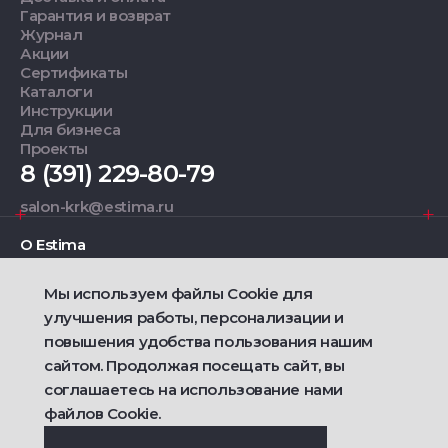
Гарантия и возврат
Журнал
Акции
Сертификаты
Каталоги
Инструкции
Для бизнеса
Проекты
8 (391) 229-80-79
salon-krk@estima.ru
О Estima
Мы используем файлы Cookie для
Дизайнерам
улучшения работы, персонализации и
повышения удобства пользования нашим
Фирменные салоны
сайтом. Продолжая посещать сайт, вы
соглашаетесь на использование нами
2021 — 2026 © Estima
файлов Cookie.
Политика конфиденциальности
Договор публичной оферты о продаже товаров