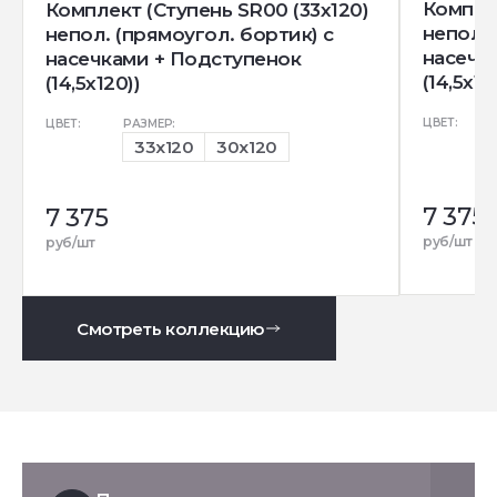
Комплек
Комплект (Ступень SR00 (33x120)
непол. 
непол. (прямоугол. бортик) с
насечк
насечками + Подступенок
(14,5x12
(14,5x120))
ЦВЕТ:
ЦВЕТ:
РАЗМЕР:
33x120
30x120
7 375
7 375
руб/шт
руб/шт
Смотреть коллекцию