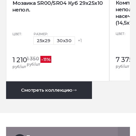
Комплек
Мозаика SR00/SR04 Куб 29x25x10
непол. 
непол.
насечк
(14,5x12
ЦВЕТ:
ЦВЕТ:
РАЗМЕР:
25x29
30x30
+1
7 375
1 210
1 350
-11%
руб/шт
руб/шт
руб/шт
Смотреть коллекцию