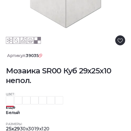
Артикул:
39035
Мозаика SR00 Куб 29x25x10
непол.
ЦВЕТ:
Еще
Белый
РАЗМЕРЫ:
25x29
30x30
19x120