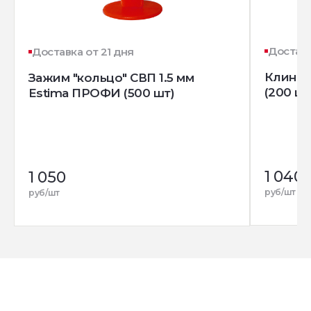
Доставк
Доставка от 21 дня
Клин д
Зажим "кольцо" СВП 1.5 мм
(200 шт
Estima ПРОФИ (500 шт)
1 040
1 050
руб/шт
руб/шт