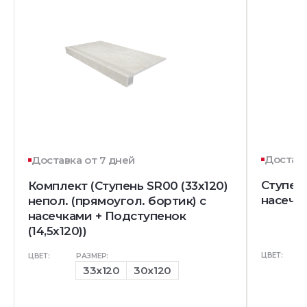
Доставк
Доставка от 7 дней
Ступень
Комплект (Ступень SR00 (33x120)
насечк
непол. (прямоугол. бортик) с
насечками + Подступенок
(14,5x120))
ЦВЕТ:
ЦВЕТ:
РАЗМЕР:
33x120
30x120