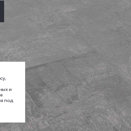
R
су,
ных и
ые
ся под