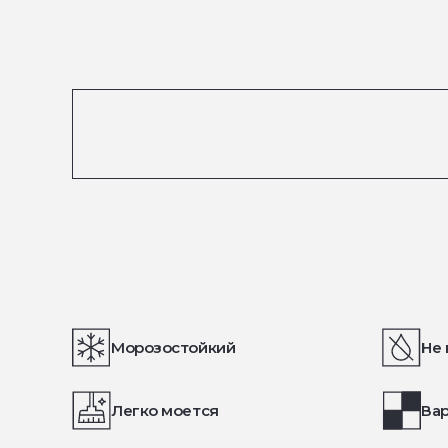
Морозостойкий
Не 
Легко моется
Вар