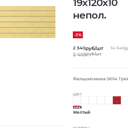
19x120x10
непол.
-3%
2 340
14 040
руб/шт
р
руб/шт
2 405
Фальшмозаика SR04 Трейл
ЦВЕТ:
Еще
Желтый