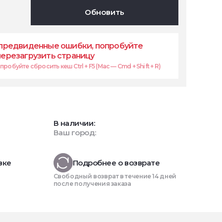
Обновить
предвиденные ошибки, попробуйте
перезагрузить страницу
робуйте сбросить кеш Ctrl + F5 (Mac — Cmd + Shift + R)
В наличии:
Ваш город:
вке
Подробнее о возврате
Свободный возврат в течение 14 дней
после получения заказа