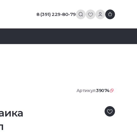
8 (391) 229-80-79
Артикул:
39074
аика
л