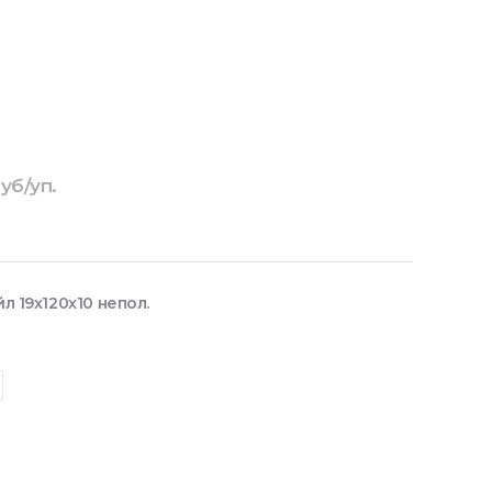
уб/уп.
 19x120x10 непол.