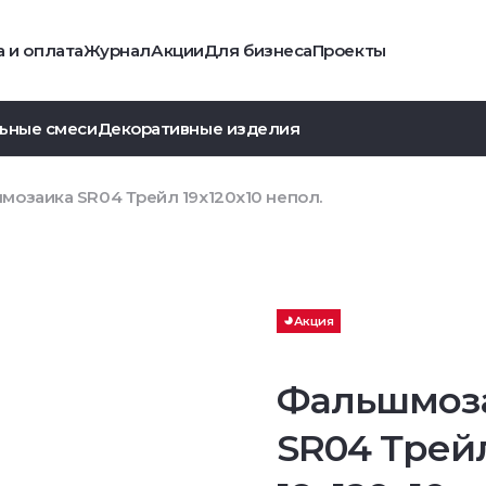
 и оплата
Журнал
Акции
Для бизнеса
Проекты
ьные смеси
Декоративные изделия
мозаика SR04 Трейл 19x120x10 непол.
Акция
Фальшмоз
SR04 Трей