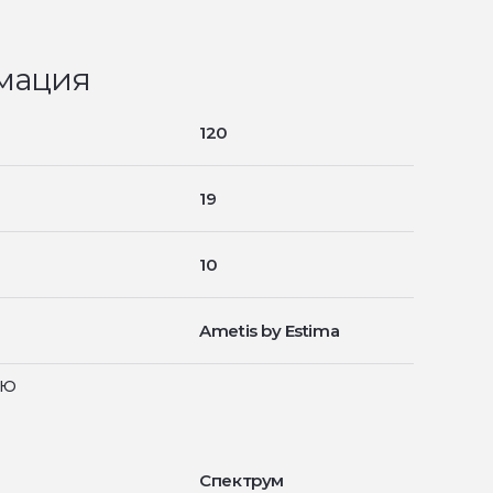
мация
120
19
10
Ametis by Estima
ью
Спектрум