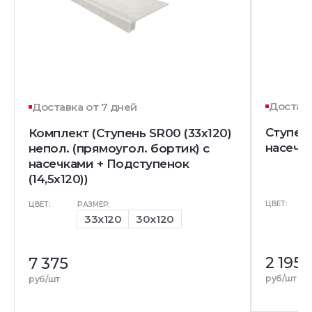
Доставк
Доставка от 7 дней
Ступень
Комплект (Ступень SR00 (33x120)
насечк
непол. (прямоугол. бортик) с
насечками + Подступенок
(14,5x120))
ЦВЕТ:
ЦВЕТ:
РАЗМЕР:
33x120
30x120
2 195
7 375
руб/шт
руб/шт