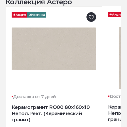
Коллекция Астеро
Акция
Акция
Новинка
Доставк
Доставка от 7 дней
Керамо
Керамогранит RO00 80x160x10
Непол.
Непол.Рект. (Керамический
гранит)
гранит)