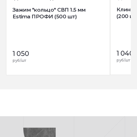
Клин д
Зажим "кольцо" СВП 1.5 мм
(200 шт
Estima ПРОФИ (500 шт)
1 040
1 050
руб/шт
руб/шт