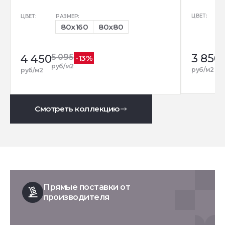
ЦВЕТ:
ЦВЕТ:
РАЗМЕР:
80x160
80x80
3 850
4 450
5 095
-13%
р
руб/м2
руб/м2
руб/м2
Смотреть коллекцию
Прямые поставки от
производителя