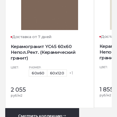
Доставк
Доставка от 7 дней
Керамо
Керамогранит YC45 60x60
Непол.
Непол.Рект. (Керамический
гранит)
гранит)
ЦВЕТ:
ЦВЕТ:
РАЗМЕР:
60x60
60x120
+1
1 855
2 055
руб/м2
руб/м2
Смотреть коллекцию