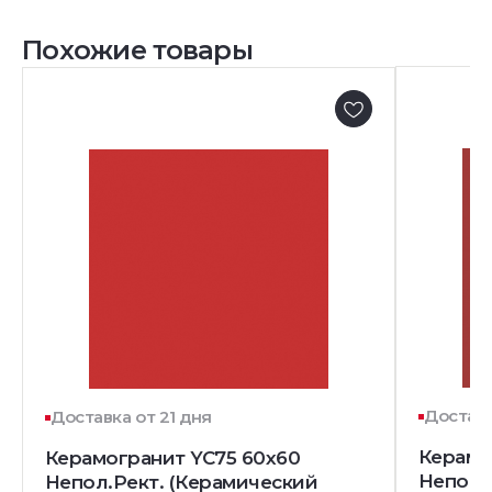
Похожие товары
Доставк
Доставка от 21 дня
Керамо
Керамогранит YC75 60x60
Непол.
Непол.Рект. (Керамический