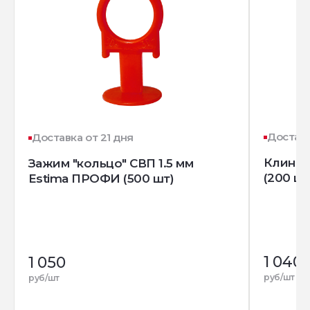
Доставк
Доставка от 21 дня
Клин д
Зажим "кольцо" СВП 1.5 мм
(200 шт
Estima ПРОФИ (500 шт)
1 040
1 050
руб/шт
руб/шт