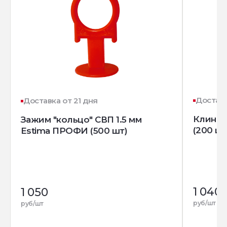
Доставк
Доставка от 21 дня
Клин д
Зажим "кольцо" СВП 1.5 мм
(200 шт
Estima ПРОФИ (500 шт)
1 040
1 050
руб/шт
руб/шт