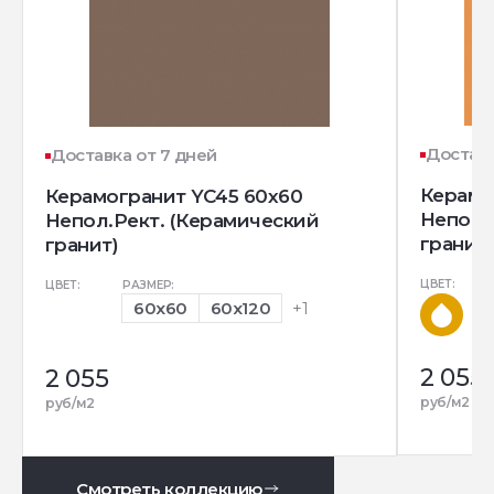
Доставк
Доставка от 7 дней
Керамо
Керамогранит YC45 60x60
Непол.
Непол.Рект. (Керамический
гранит)
гранит)
ЦВЕТ:
ЦВЕТ:
РАЗМЕР:
60x60
60x120
+1
2 055
2 055
руб/м2
руб/м2
Смотреть коллекцию