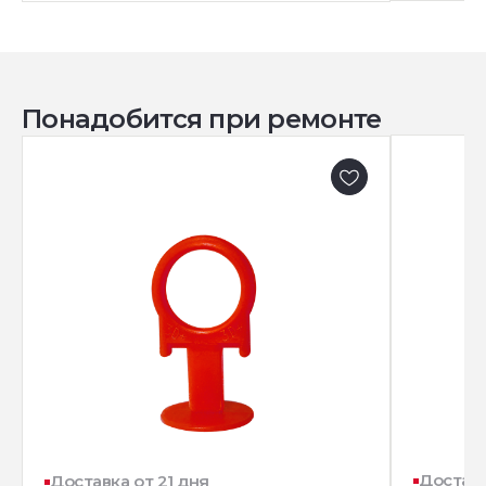
Понадобится при ремонте
Доставк
Доставка от 21 дня