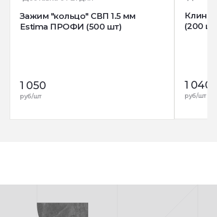
Клин д
Зажим "кольцо" СВП 1.5 мм
(200 шт
Estima ПРОФИ (500 шт)
1 040
1 050
руб/шт
руб/шт