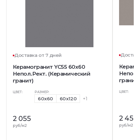
Доставк
Доставка от 7 дней
Керамо
Керамогранит YC55 60x60
Непол.
Непол.Рект. (Керамический
гранит)
гранит)
ЦВЕТ:
ЦВЕТ:
РАЗМЕР:
60x60
60x120
+1
2 455
2 055
руб/м2
руб/м2