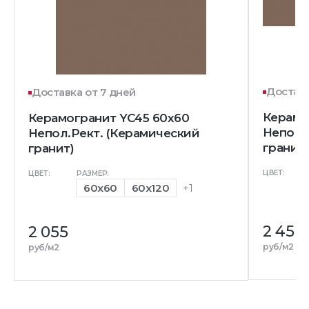
Доставк
Доставка от 7 дней
Керамо
Керамогранит YC45 60x60
Непол.
Непол.Рект. (Керамический
гранит)
гранит)
ЦВЕТ:
ЦВЕТ:
РАЗМЕР:
60x60
60x120
+1
2 455
2 055
руб/м2
руб/м2