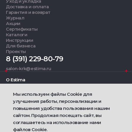
Уход и укладка
Доставка и оплата
Гарантия и возврат
Журнал
Акции
Сертификаты
Каталоги
Инструкции
Для бизнеса
Проекты
8 (391) 229-80-79
salon-krk@estima.ru
О Estima
Мы используем файлы Cookie для
Дизайнерам
улучшения работы, персонализации и
повышения удобства пользования нашим
Фирменные салоны
сайтом. Продолжая посещать сайт, вы
соглашаетесь на использование нами
2021 — 2026 © Estima
Политика конфиденциальности
файлов Cookie.