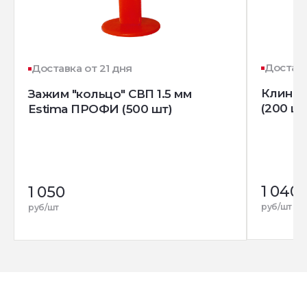
Доставк
Доставка от 21 дня
Клин д
Зажим "кольцо" СВП 1.5 мм
(200 шт
Estima ПРОФИ (500 шт)
1 040
1 050
руб/шт
руб/шт