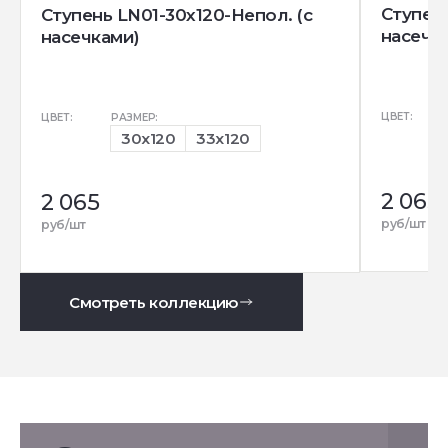
Ступень
Ступень LN01-30x120-Непол. (с
насечк
насечками)
ЦВЕТ:
ЦВЕТ:
РАЗМЕР:
30x120
33x120
2 065
2 065
руб/шт
руб/шт
Смотреть коллекцию