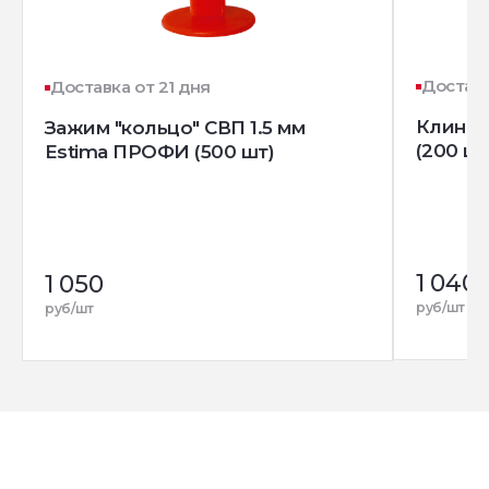
Доставк
Доставка от 21 дня
Клин д
Зажим "кольцо" СВП 1.5 мм
(200 шт
Estima ПРОФИ (500 шт)
1 040
1 050
руб/шт
руб/шт