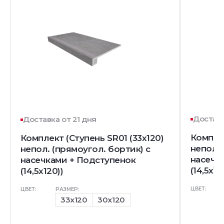
Доставк
Доставка от 21 дня
Комплек
Комплект (Ступень SR01 (33x120)
непол. 
непол. (прямоугол. бортик) с
насечк
насечками + Подступенок
(14,5x12
(14,5x120))
ЦВЕТ:
ЦВЕТ:
РАЗМЕР:
33x120
30x120