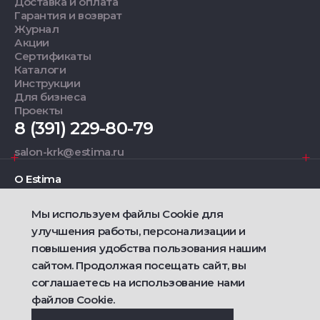
Доставка и оплата
Гарантия и возврат
Журнал
Акции
Сертификаты
Каталоги
Инструкции
Для бизнеса
Проекты
8 (391) 229-80-79
salon-krk@estima.ru
О Estima
Мы используем файлы Cookie для
Дизайнерам
улучшения работы, персонализации и
повышения удобства пользования нашим
Фирменные салоны
сайтом. Продолжая посещать сайт, вы
соглашаетесь на использование нами
2021 — 2026 © Estima
Политика конфиденциальности
файлов Cookie.
Договор публичной оферты о продаже товаров