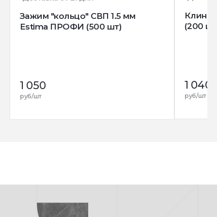
Клин д
Зажим "кольцо" СВП 1.5 мм
(200 шт
Estima ПРОФИ (500 шт)
1 040
1 050
руб/шт
руб/шт