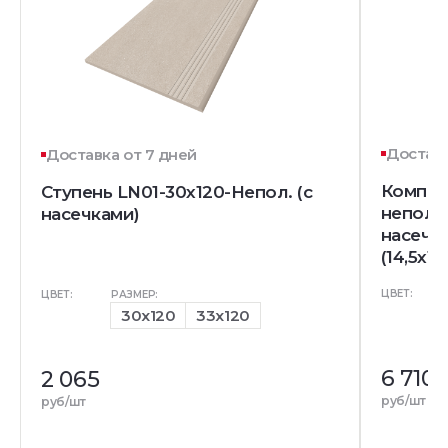
Доставк
Доставка от 7 дней
Комплек
Ступень LN01-30x120-Непол. (с
непол. 
насечками)
насечк
(14,5x12
ЦВЕТ:
ЦВЕТ:
РАЗМЕР:
30x120
33x120
6 710
2 065
руб/шт
руб/шт