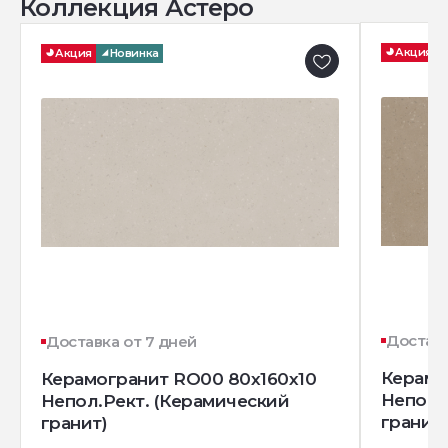
Коллекция Астеро
Акция
Акция
Новинка
Доставк
Доставка от 7 дней
Керамо
Керамогранит RO00 80x160x10
Непол.
Непол.Рект. (Керамический
гранит)
гранит)