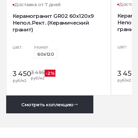
Доставк
Доставка от 7 дней
Керамо
Керамогранит GR02 60x120x9
Непол.
Непол.Рект. (Керамический
гранит)
гранит)
ЦВЕТ:
ЦВЕТ:
РАЗМЕР:
60x120
3 450
3 450
3 495
-2%
р
руб/м2
руб/м2
руб/м2
Смотреть коллекцию