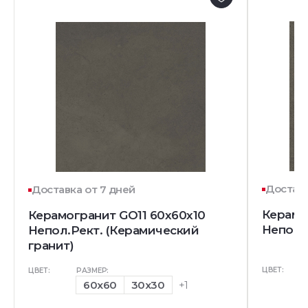
Доставк
Доставка от 7 дней
Керамо
Керамогранит GO11 60x60x10
Непол.
Непол.Рект. (Керамический
гранит)
ЦВЕТ:
ЦВЕТ:
РАЗМЕР:
60x60
30x30
+1