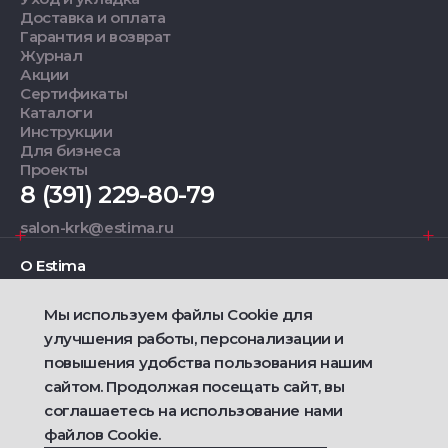
Доставка и оплата
Гарантия и возврат
Журнал
Акции
Сертификаты
Каталоги
Инструкции
Для бизнеса
Проекты
8 (391) 229-80-79
salon-krk@estima.ru
О Estima
Мы используем файлы Cookie для
Дизайнерам
улучшения работы, персонализации и
повышения удобства пользования нашим
Фирменные салоны
сайтом. Продолжая посещать сайт, вы
соглашаетесь на использование нами
2021 — 2026 © Estima
файлов Cookie.
Политика конфиденциальности