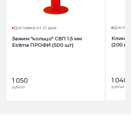
Доставк
Доставка от 21 дня
Клин д
Зажим "кольцо" СВП 1.5 мм
(200 шт
Estima ПРОФИ (500 шт)
1 040
1 050
руб/шт
руб/шт