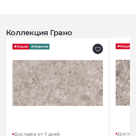
Коллекция Грано
Акция
Акция
Новинка
Доставк
Доставка от 7 дней