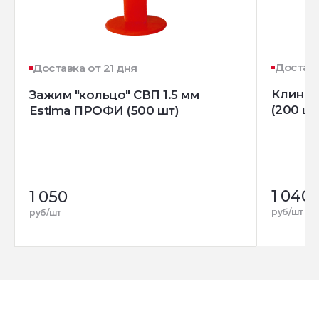
Доставк
Доставка от 21 дня
Клин д
Зажим "кольцо" СВП 1.5 мм
(200 шт
Estima ПРОФИ (500 шт)
1 040
1 050
руб/шт
руб/шт