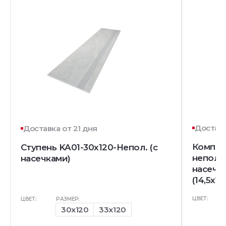
Доставк
Доставка от 21 дня
Комплек
Ступень KA01-30x120-Непол. (с
непол. 
насечками)
насечк
(14,5x12
ЦВЕТ:
ЦВЕТ:
РАЗМЕР:
30x120
33x120