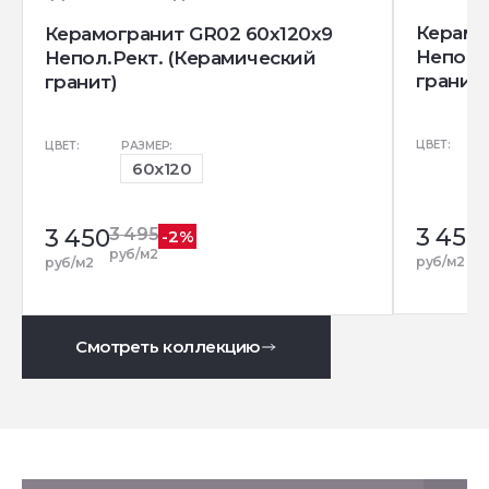
Керамо
Керамогранит GR02 60x120x9
Непол.
Непол.Рект. (Керамический
гранит)
гранит)
ЦВЕТ:
ЦВЕТ:
РАЗМЕР:
60x120
3 450
3 450
3 495
-2%
р
руб/м2
руб/м2
руб/м2
Смотреть коллекцию