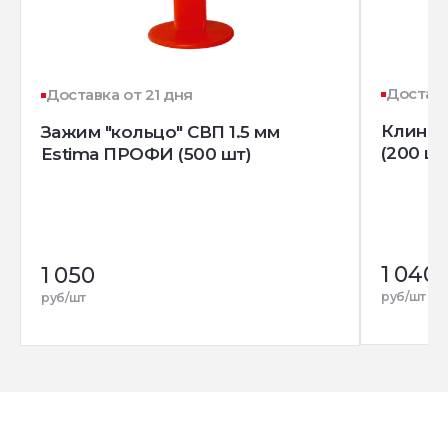
Доставк
Доставка от 21 дня
Клин д
Зажим "кольцо" СВП 1.5 мм
(200 шт
Estima ПРОФИ (500 шт)
1 040
1 050
руб/шт
руб/шт