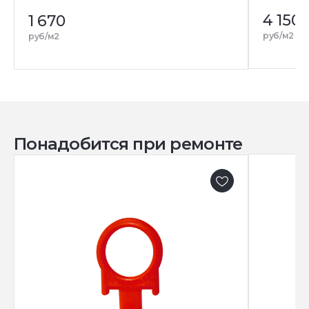
4 150
4
1 670
р
руб/м2
руб/м2
Понадобится при ремонте