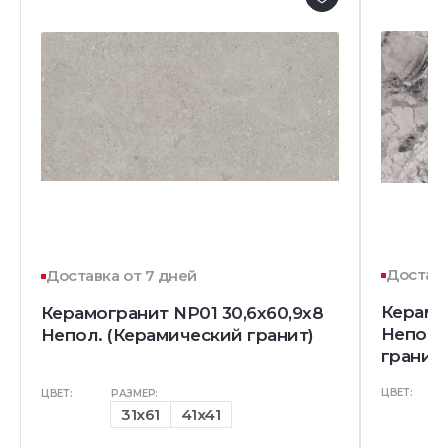
Доставк
Доставка от 7 дней
Керамо
Керамогранит NP01 30,6x60,9x8
Непол.
Непол. (Керамический гранит)
гранит)
ЦВЕТ:
ЦВЕТ:
РАЗМЕР:
31x61
41x41