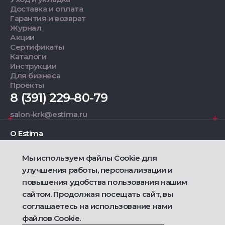
Доставка и оплата
Гарантия и возврат
Журнал
Акции
Сертификаты
Каталоги
Инструкции
Для бизнеса
Проекты
8 (391) 229-80-79
salon-krk@estima.ru
О Estima
Мы используем файлы Cookie для
Дизайнерам
улучшения работы, персонализации и
повышения удобства пользования нашим
Фирменные салоны
сайтом. Продолжая посещать сайт, вы
соглашаетесь на использование нами
2021 — 2026 © Estima
файлов Cookie.
Политика конфиденциальности