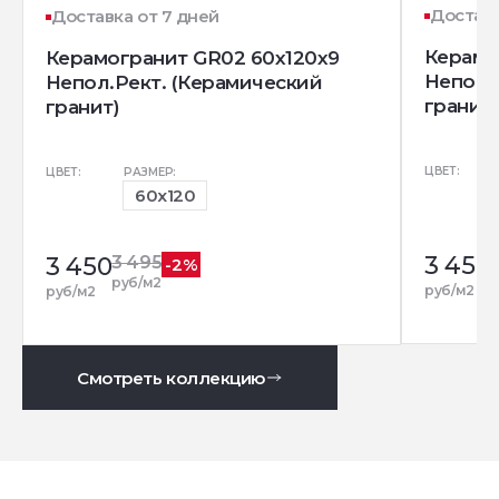
Доставк
Доставка от 7 дней
Керамо
Керамогранит GR02 60x120x9
Непол.
Непол.Рект. (Керамический
гранит)
гранит)
ЦВЕТ:
ЦВЕТ:
РАЗМЕР:
60x120
3 450
3 450
3 495
-2%
р
руб/м2
руб/м2
руб/м2
Смотреть коллекцию