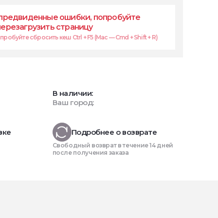
предвиденные ошибки, попробуйте
перезагрузить страницу
робуйте сбросить кеш Ctrl + F5 (Mac — Cmd + Shift + R)
В наличии:
Ваш город:
вке
Подробнее о возврате
Свободный возврат в течение 14 дней
после получения заказа