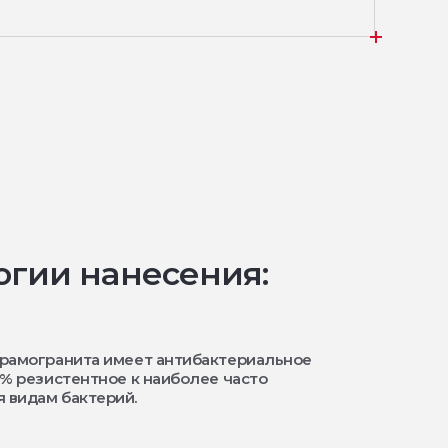
огии нанесения:
ерамогранита имеет антибактериальное
9% резистентное к наиболее часто
 видам бактерий.