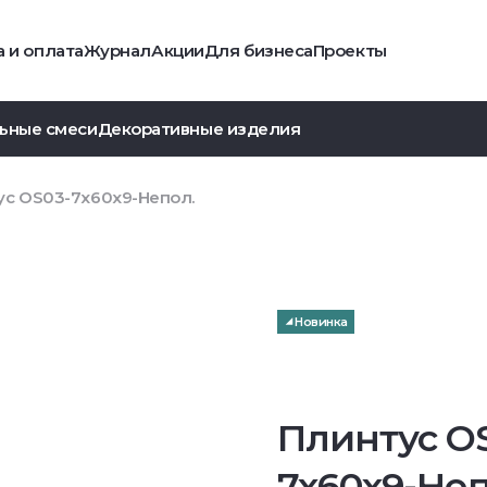
 и оплата
Журнал
Акции
Для бизнеса
Проекты
ьные смеси
Декоративные изделия
ус OS03-7x60x9-Непол.
Новинка
Плинтус O
7x60x9-Неп