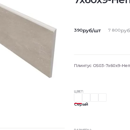
390
7 800
руб/шт
руб
Плинтус OS03-7x60x9-Неп
ЦВЕТ:
Серый