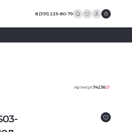
8 (391) 229-80-79
Артикул:
74236
S03-
ол.