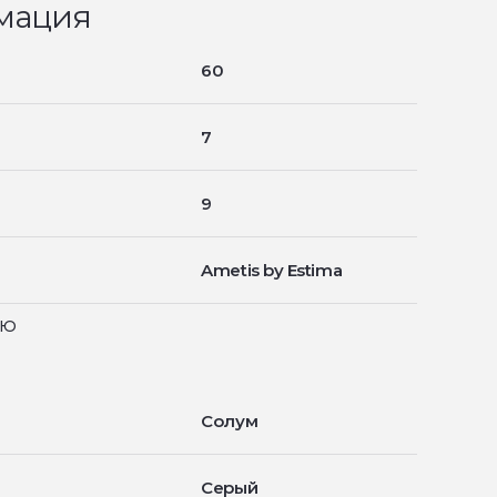
мация
60
7
9
Ametis by Estima
ью
Солум
Серый