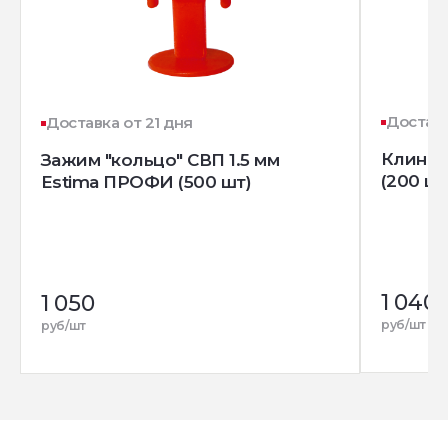
Доставк
Доставка от 21 дня
Клин д
Зажим "кольцо" СВП 1.5 мм
(200 шт
Estima ПРОФИ (500 шт)
1 040
1 050
руб/шт
руб/шт