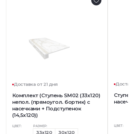
Доставк
Доставка от 21 дня
Ступен
Комплект (Ступень SM02 (33x120)
насечк
непол. (прямоугол. бортик) с
насечками + Подступенок
(14,5x120))
ЦВЕТ:
ЦВЕТ:
РАЗМЕР:
33x120
30x120