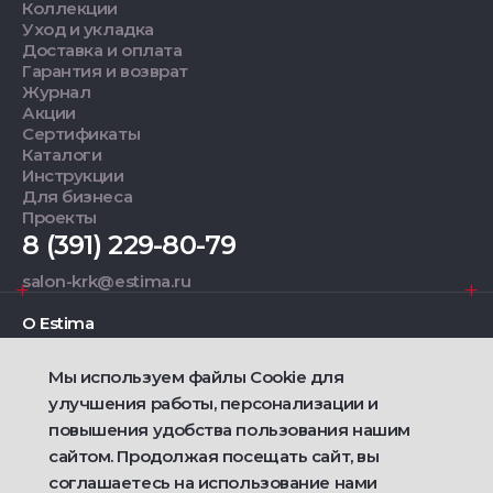
Коллекции
Уход и укладка
Доставка и оплата
Гарантия и возврат
Журнал
Акции
Сертификаты
Каталоги
Инструкции
Для бизнеса
Проекты
8 (391) 229-80-79
salon-krk@estima.ru
О Estima
Мы используем файлы Cookie для
Дизайнерам
улучшения работы, персонализации и
повышения удобства пользования нашим
Фирменные салоны
сайтом. Продолжая посещать сайт, вы
соглашаетесь на использование нами
2021 — 2026 © Estima