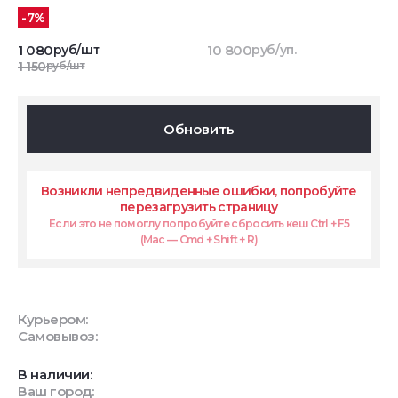
-7%
1 080
руб/шт
10 800
руб/уп.
1 150
руб/шт
Обновить
Возникли непредвиденные ошибки, попробуйте
перезагрузить страницу
Если это не помоглу попробуйте сбросить кеш Ctrl + F5
(Mac — Cmd + Shift + R)
Курьером:
Самовывоз:
В наличии:
Ваш город: