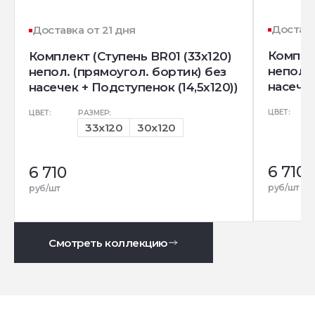
Доставк
Доставка от 21 дня
Комплек
Комплект (Ступень BR01 (33x120)
непол. 
непол. (прямоугол. бортик) без
насечек
насечек + Подступенок (14,5x120))
ЦВЕТ:
ЦВЕТ:
РАЗМЕР:
33x120
30x120
6 710
6 710
руб/шт
руб/шт
Смотреть коллекцию