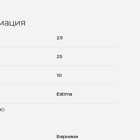
мация
29
25
10
Estima
ью
Бернини