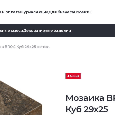
 и оплата
Журнал
Акции
Для бизнеса
Проекты
ьные смеси
Декоративные изделия
а BR04 Куб 29x25 непол.
Акция
Мозаика B
Куб 29x25