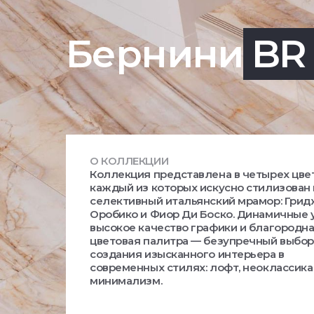
Бернини
BR
О КОЛЛЕКЦИИ
Коллекция представлена в четырех цвет
каждый из которых искусно стилизован
селективный итальянский мрамор: Гри
Оробико и Фиор Ди Боско. Динамичные 
высокое качество графики и благородн
цветовая палитра — безупречный выбор
создания изысканного интерьера в
современных стилях: лофт, неоклассика
минимализм.