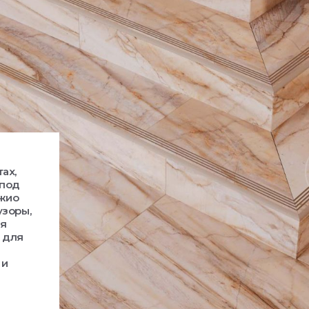
ах,
 под
джио
узоры,
ая
 для
 и