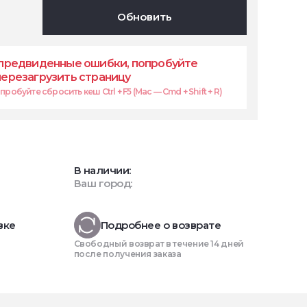
Обновить
предвиденные ошибки, попробуйте
перезагрузить страницу
робуйте сбросить кеш Ctrl + F5 (Mac — Cmd + Shift + R)
В наличии:
Ваш город:
вке
Подробнее о возврате
Свободный возврат в течение 14 дней
после получения заказа