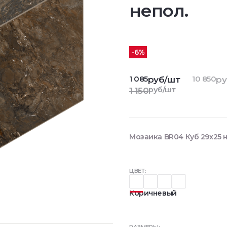
непол.
-6%
1 085
10 850
руб/шт
ру
руб/шт
1 150
Мозаика BR04 Куб 29x25 н
ЦВЕТ:
Коричневый