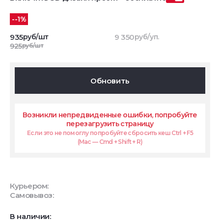
--1%
935
руб/шт
9 350
руб/уп.
925
руб/шт
Обновить
Возникли непредвиденные ошибки, попробуйте
перезагрузить страницу
Если это не помоглу попробуйте сбросить кеш Ctrl + F5
(Mac — Cmd + Shift + R)
Курьером:
Самовывоз:
В наличии: