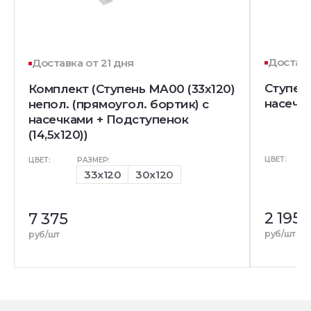
Доставк
Доставка от 21 дня
Ступен
Комплект (Ступень MA00 (33x120)
насечк
непол. (прямоугол. бортик) с
насечками + Подступенок
(14,5x120))
ЦВЕТ:
ЦВЕТ:
РАЗМЕР:
33x120
30x120
2 195
7 375
руб/шт
руб/шт