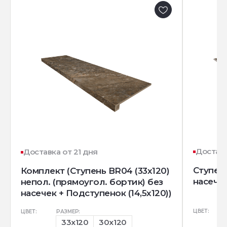
Доставк
Доставка от 21 дня
Ступен
Комплект (Ступень BR04 (33x120)
насечк
непол. (прямоугол. бортик) без
насечек + Подступенок (14,5x120))
ЦВЕТ:
ЦВЕТ:
РАЗМЕР:
33x120
30x120