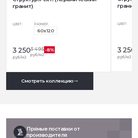
гранит)
гранит)
ЦВЕТ:
ЦВЕТ:
РАЗМЕР:
60x120
3 250
3
3 250
3 495
-8%
р
руб/м2
руб/м2
руб/м2
Смотреть коллекцию
Прямые поставки от
производителя