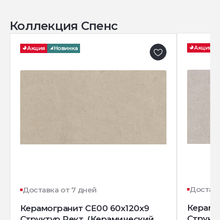
Коллекция Спенс
Акция
Акция
Новинка
Доставк
Доставка от 7 дней
Керамо
Керамогранит CE00 60x120x9
Структ
Структур.Рект. (Керамический