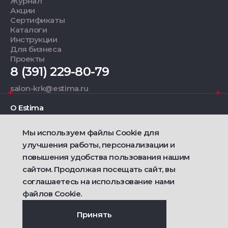
Журнал
Акции
Сертификаты
Каталоги
Инструкции
Для бизнеса
Проекты
8 (391) 229-80-79
salon-krk@estima.ru
О Estima
Мы используем файлы Cookie для
Дизайнерам
улучшения работы, персонализации и
повышения удобства пользования нашим
Фирменные салоны
сайтом. Продолжая посещать сайт, вы
соглашаетесь на использование нами
2021 — 2026 © Estima
Политика конфиденциальности
файлов Cookie.
Договор публичной оферты о продаже товаров
Сделано
Ametist IT
Принять
Дизайн
Riverstart