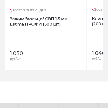
Доставк
Доставка от 21 дня
Клин д
Зажим "кольцо" СВП 1.5 мм
(200 шт
Estima ПРОФИ (500 шт)
1 040
1 050
руб/шт
руб/шт