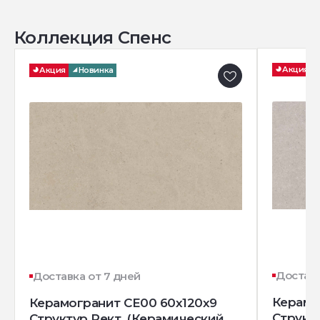
Коллекция Спенс
Акция
Акция
Новинка
Доставк
Доставка от 7 дней
Керамо
Керамогранит CE00 60x120x9
Структ
Структур.Рект. (Керамический