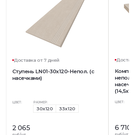
Доставк
Доставка от 7 дней
Комплек
Ступень LN01-30x120-Непол. (с
непол. 
насечками)
насечк
(14,5x12
ЦВЕТ:
ЦВЕТ:
РАЗМЕР:
30x120
33x120
6 710
2 065
руб/шт
руб/шт