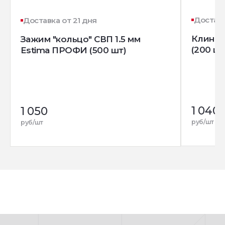
Доставк
Доставка от 21 дня
Клин д
Зажим "кольцо" СВП 1.5 мм
(200 шт
Estima ПРОФИ (500 шт)
1 040
1 050
руб/шт
руб/шт