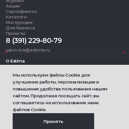
Журнал
Акции
Сертификаты
Каталоги
Инструкции
Для бизнеса
Проекты
8 (391) 229-80-79
salon-krk@estima.ru
О Estima
Мы используем файлы Cookie для
Дизайнерам
улучшения работы, персонализации и
повышения удобства пользования нашим
Фирменные салоны
сайтом. Продолжая посещать сайт, вы
соглашаетесь на использование нами
2021 — 2026 © Estima
Политика конфиденциальности
файлов Cookie.
Договор публичной оферты о продаже товаров
Сделано
Ametist IT
Принять
Дизайн
Riverstart