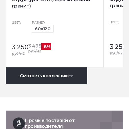
гранит)
гранит)
ЦВЕТ:
ЦВЕТ:
РАЗМЕР:
60x120
3 250
3
3 250
3 495
-8%
р
руб/м2
руб/м2
руб/м2
Смотреть коллекцию
Прямые поставки от
производителя