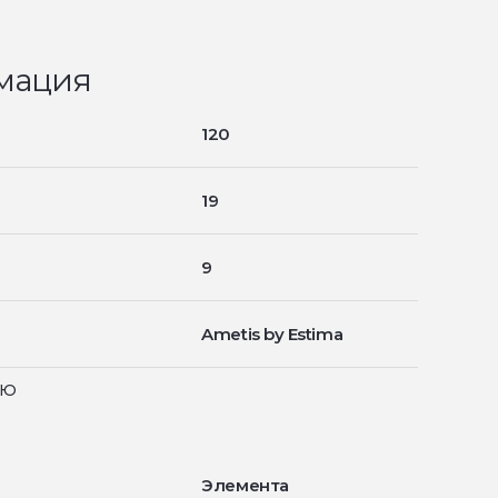
мация
120
19
9
Ametis by Estima
ью
Элемента