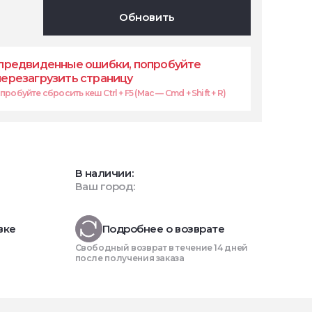
Обновить
предвиденные ошибки, попробуйте
перезагрузить страницу
робуйте сбросить кеш Ctrl + F5 (Mac — Cmd + Shift + R)
В наличии:
Ваш город:
вке
Подробнее о возврате
Свободный возврат в течение 14 дней
после получения заказа