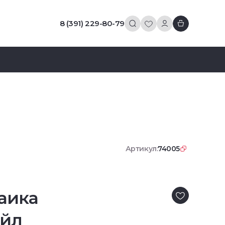
8 (391) 229-80-79
Артикул:
74005
аика
ейл