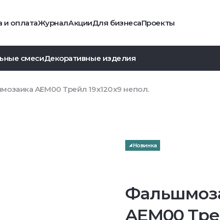
 и оплата
Журнал
Акции
Для бизнеса
Проекты
ьные смеси
Декоративные изделия
мозаика AEM00 Трейл 19x120x9 непол.
Новинка
Фальшмоз
AEM00 Тр