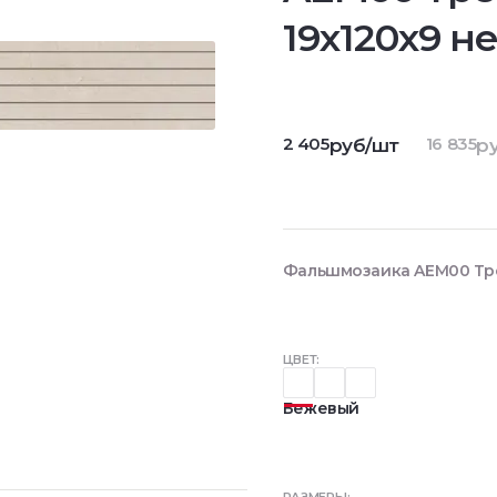
19x120x9 н
2 405
16 835
руб/шт
ру
Фальшмозаика AEM00 Трей
ЦВЕТ:
Бежевый