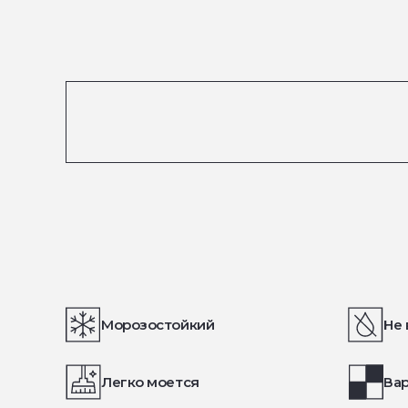
Морозостойкий
Не 
Легко моется
Вар