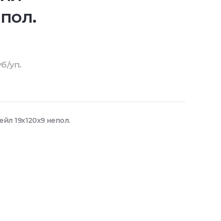
епол.
б/уп.
л 19x120x9 непол.