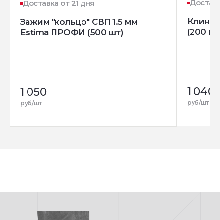
Доставк
Доставка от 21 дня
Клин д
Зажим "кольцо" СВП 1.5 мм
(200 шт
Estima ПРОФИ (500 шт)
1 040
1 050
руб/шт
руб/шт