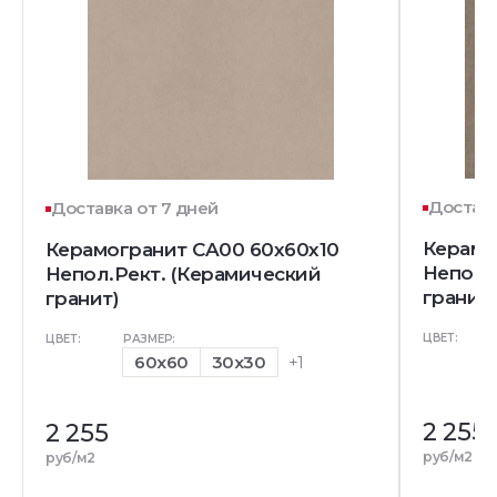
Доставк
Доставка от 7 дней
Керамо
Керамогранит CA00 60x60x10
Непол.
Непол.Рект. (Керамический
гранит)
гранит)
ЦВЕТ:
ЦВЕТ:
РАЗМЕР:
60x60
30x30
+1
2 255
2 255
руб/м2
руб/м2