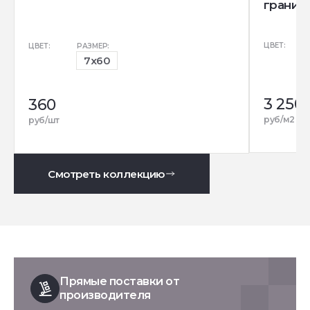
гранит)
ЦВЕТ:
ЦВЕТ:
РАЗМЕР:
7x60
3 250
3
360
р
руб/м2
руб/шт
Смотреть коллекцию
Прямые поставки от
производителя