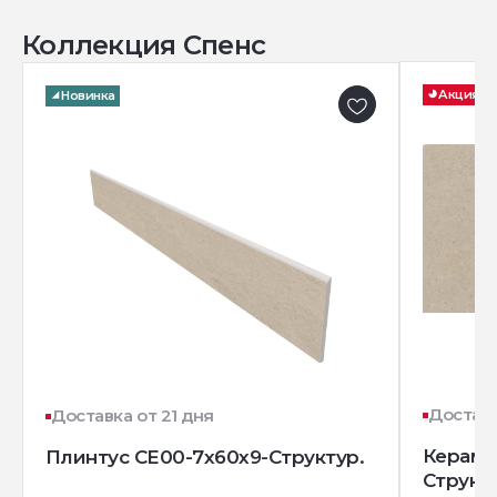
Коллекция Спенс
Акция
Новинка
Доставк
Доставка от 21 дня
Керамо
Плинтус CE00-7x60x9-Структур.
Структ