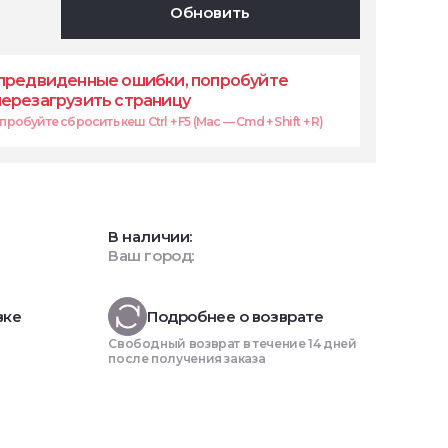
Обновить
предвиденные ошибки, попробуйте
перезагрузить страницу
робуйте сбросить кеш Ctrl + F5 (Mac — Cmd + Shift + R)
В наличии:
Ваш город:
вке
Подробнее о возврате
Свободный возврат в течение 14 дней
после получения заказа