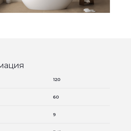
мация
120
60
9