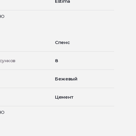
Estima
ью
Спенс
сунков
8
Бежевый
Цемент
ью