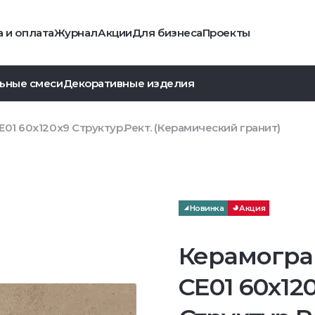
 и оплата
Журнал
Акции
Для бизнеса
Проекты
ьные смеси
Декоративные изделия
01 60x120x9 Структур.Рект. (Керамический гранит)
Новинка
Акция
Керамогра
CE01 60x12