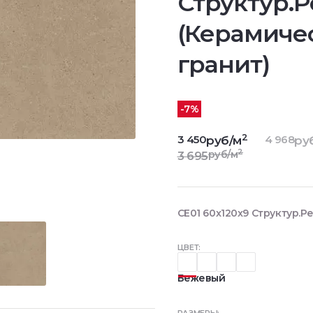
Структур.Р
(Керамиче
гранит)
-7%
2
3 450
4 968
руб/м
ру
2
руб/м
3 695
CE01 60x120x9 Структур.Р
ЦВЕТ:
Бежевый