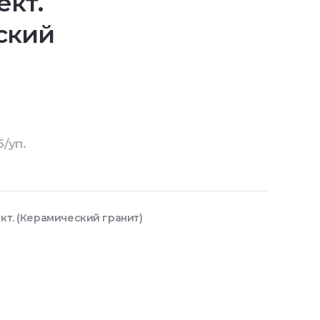
ект.
ский
б/уп.
ект. (Керамический гранит)