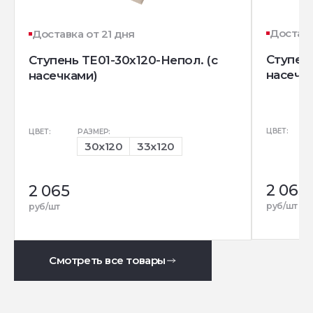
Доставк
Доставка от 21 дня
Ступень
Ступень TE01-30x120-Непол. (с
насечк
насечками)
ЦВЕТ:
ЦВЕТ:
РАЗМЕР:
30x120
33x120
2 065
2 065
руб/шт
руб/шт
Смотреть все товары