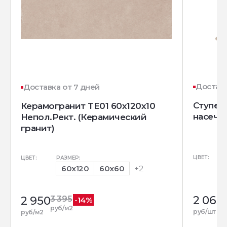
Доставк
Доставка от 7 дней
Ступень
Керамогранит TE01 60x120x10
насечк
Непол.Рект. (Керамический
гранит)
ЦВЕТ:
ЦВЕТ:
РАЗМЕР:
60x120
60x60
+2
2 065
2 950
3 395
-14%
руб/м2
руб/шт
руб/м2