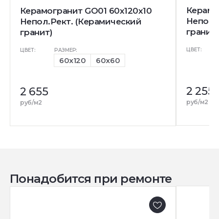
Керамо
Керамогранит GO01 60x120x10
Непол.
Непол.Рект. (Керамический
гранит)
гранит)
ЦВЕТ:
ЦВЕТ:
РАЗМЕР:
60x120
60x60
2 255
2 655
руб/м2
руб/м2
Понадобится при ремонте