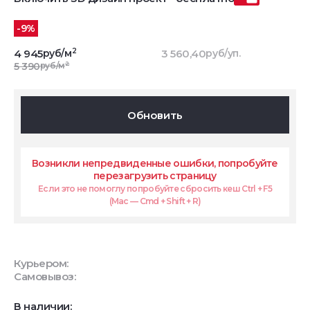
-9%
2
4 945
руб/м
3 560,40
руб/уп.
2
5 390
руб/м
Обновить
Возникли непредвиденные ошибки, попробуйте
перезагрузить страницу
Если это не помоглу попробуйте сбросить кеш Ctrl + F5
(Mac — Cmd + Shift + R)
Курьером:
Самовывоз:
В наличии: