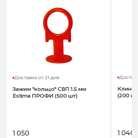
Доставк
Доставка от 21 дня
Клин д
Зажим "кольцо" СВП 1.5 мм
(200 шт
Estima ПРОФИ (500 шт)
1 040
1 050