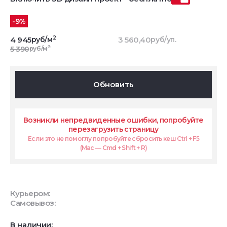
-9%
2
4 945
руб/м
3 560,40
руб/уп.
2
5 390
руб/м
Обновить
Возникли непредвиденные ошибки, попробуйте
перезагрузить страницу
Если это не помоглу попробуйте сбросить кеш Ctrl + F5
(Mac — Cmd + Shift + R)
Курьером:
Самовывоз:
В наличии: