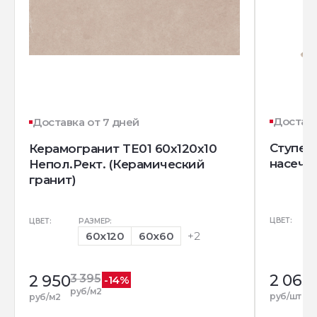
Доставк
Доставка от 7 дней
Ступень
Керамогранит TE01 60x120x10
насечк
Непол.Рект. (Керамический
гранит)
ЦВЕТ:
ЦВЕТ:
РАЗМЕР:
60x120
60x60
+2
2 065
2 950
3 395
-14%
руб/м2
руб/шт
руб/м2