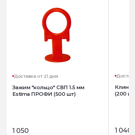
Доставк
Доставка от 21 дня
Клин д
Зажим "кольцо" СВП 1.5 мм
(200 шт
Estima ПРОФИ (500 шт)
1 040
1 050