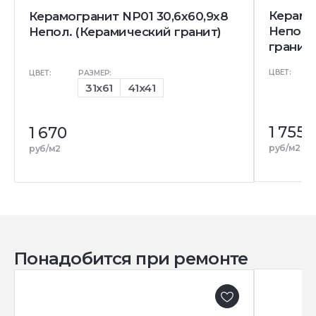
Керамо
Керамогранит NP01 30,6x60,9x8
Непол.
Непол. (Керамический гранит)
гранит)
ЦВЕТ:
ЦВЕТ:
РАЗМЕР:
31x61
41x41
1 755
1 670
руб/м2
руб/м2
Понадобится при ремонте