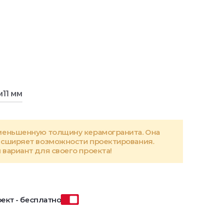
м
11 мм
меньшенную толщину керамогранита. Она
асширяет возможности проектирования.
вариант для своего проекта!
ект - бесплатно