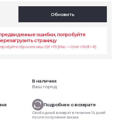
Обновить
предвиденные ошибки, попробуйте
перезагрузить страницу
робуйте сбросить кеш Ctrl + F5 (Mac — Cmd + Shift + R)
В наличии:
Ваш город:
вке
Подробнее о возврате
Свободный возврат в течение 14 дней
после получения заказа