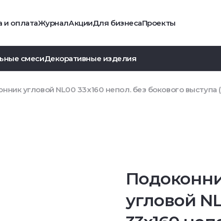
 и оплата
Журнал
Акции
Для бизнеса
Проекты
ьные смеси
Декоративные изделия
нник угловой NL00 33х160 непол. без бокового выступа 
Подоконн
угловой N