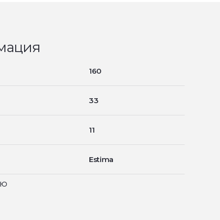
мация
160
33
11
Estima
ью