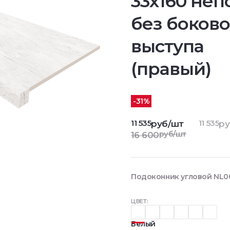
33х160 неп
без боково
выступа
(правый)
-31%
11 535
11 535
руб/шт
ру
руб/шт
16 600
Подоконник угловой NL00
ЦВЕТ:
Белый