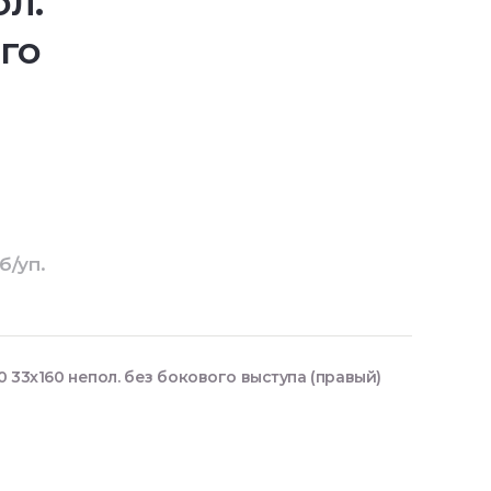
ол.
го
б/уп.
 33х160 непол. без бокового выступа (правый)