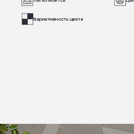
Легко моется
Ци
Вариативность цвета