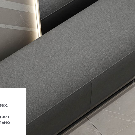
ех,
щает
льно