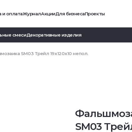
 и оплата
Журнал
Акции
Для бизнеса
Проекты
ьные смеси
Декоративные изделия
мозаика SM03 Трейл 19x120x10 непол.
Фальшмоз
SM03 Трей