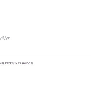
уб/уп.
 19x120x10 непол.