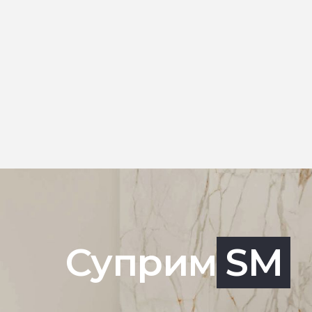
Суприм
SM