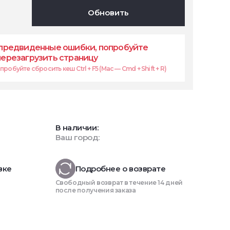
Обновить
предвиденные ошибки, попробуйте
перезагрузить страницу
робуйте сбросить кеш Ctrl + F5 (Mac — Cmd + Shift + R)
В наличии:
Ваш город:
вке
Подробнее о возврате
Свободный возврат в течение 14 дней
после получения заказа