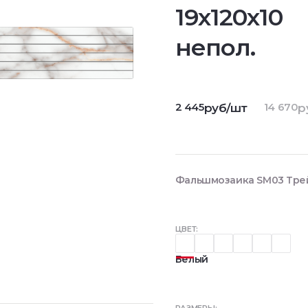
19x120x10
непол.
2 445
14 670
руб/шт
р
Фальшмозаика SM03 Трейл
ЦВЕТ:
Белый