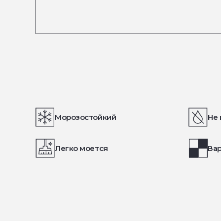
Морозостойкий
Не 
Легко моется
Вар