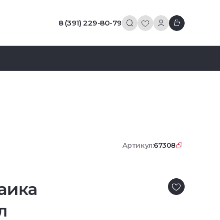
8 (391) 229-80-79
Артикул:
67308
аика
л